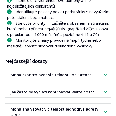
Zkontrolujte viditelnost své domény a 1–2
nejdůležitějších konkurentů.
Identifikujte poklesy pozic i podstránky s nevyužitým
potenciálem k optimalizaci.
Stanovte priority — začněte s obsahem a stránkami,
které mohou přinést největší růst (například klíčová slova
s popularitou > 1000 měsíčně a pozicí mezi 11 a 20).
Monitorujte změny pravidelně (např. týdně nebo
měsíčně), abyste sledovali dlouhodobé výsledky.
Nejčastější dotazy
Mohu zkontrolovat viditelnost konkurence?
Ano. Zadejte doménu konkurenta a nástroj ukáže jeho
Jak často se vyplatí kontrolovat viditelnost?
fráze i pozice — je to skvělé srovnání a zdroj inspirace.
Vyplatí se omezit report na stránky v TOP 10, abyste
poznali fráze, které konkurenci pravděpodobně přinášejí
Nejlépe pravidelně — například jednou týdně (sledování
Mohu analyzovat viditelnost jednotlivé adresy
nejvíce návštěvnosti.
trendu) a pokaždé, když na webu provedete větší změnu,
URL?
jako je publikace nové sekce nebo redesign.