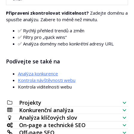
Ano. Zadejte adresu URL a v nastavení zvolte možnost
Připraveni zkontrolovat viditelnost?
Zadejte doménu a
Přesná adresa URL
. Report zobrazí pouze klíčová slova
spusťte analýzu. Zabere to méně než minutu.
navázaná na tuto adresu.
✅ Rychlý přehled trendů a změn
✅ Filtry pro „quick wins“
✅ Analýza domény nebo konkrétní adresy URL
Podívejte se také na
Analýza konkurence
Kontrola návštěvnosti webu
Kontrola viditelnosti webu
Projekty
Konkurenční analýza
SEO checklist
Analýza klíčových slov
Kontrola viditelnosti webu
On-page a technické SEO
Generátor klíčových slov
Off-page SEO
Analýza SERP