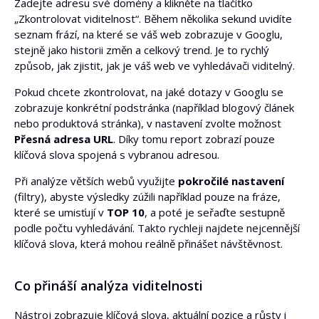
Zadejte adresu své domény a klikněte na tlačítko
„Zkontrolovat viditelnost“. Během několika sekund uvidíte
seznam frází, na které se váš web zobrazuje v Googlu,
Limit klíčových slov na stránku
stejně jako historii změn a celkový trend. Je to rychlý
způsob, jak zjistit, jak je váš web ve vyhledávači viditelný.
Pokud chcete zkontrolovat, na jaké dotazy v Googlu se
zobrazuje konkrétní podstránka (například blogový článek
nebo produktová stránka), v nastavení zvolte možnost
Přesná adresa URL
. Díky tomu report zobrazí pouze
klíčová slova spojená s vybranou adresou.
Při analýze větších webů využijte
pokročilé nastavení
(filtry), abyste výsledky zúžili například pouze na fráze,
které se umisťují v
TOP 10
, a poté je seřaďte sestupně
podle počtu vyhledávání. Takto rychleji najdete nejcennější
klíčová slova, která mohou reálně přinášet návštěvnost.
Co přináší analýza viditelnosti
Nástroj zobrazuje klíčová slova, aktuální pozice a růsty i