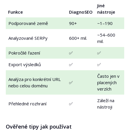
Jiné
Funkce
DiagnoSEO
nástroje
Podporované země
90+
~1–190
~54–600
Analyzované SERPy
600+ mil.
mil.
Pokročilé řazení
✅
✅
Export výsledků
✅
✅
Často jen v
Analýza pro konkrétní URL
✅
placených
nebo celou doménu
verzích
Záleží na
Přehledné rozhraní
✅
nástroji
Ověřené tipy jak používat