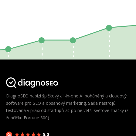
DiagnoSEO nabízí špičkový all-in-one AI poháněný a cloudový
software pro SEO a obsahový marketing. Sada nástrojů
testovaná v praxi od startupů až po největší světové značky (z
žebříčku Fortune 500).
5.0