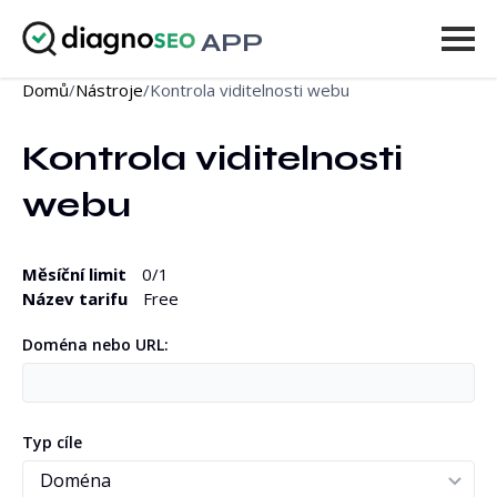
APP
Domů
/
Nástroje
/
Kontrola viditelnosti webu
Nástroje
Kontrola viditelnosti 
Ceník
webu
Více
Přihlásit se
Měsíční limit
0
/1
Název tarifu
Free
POVÝŠIT
Doména nebo URL:
Typ cíle