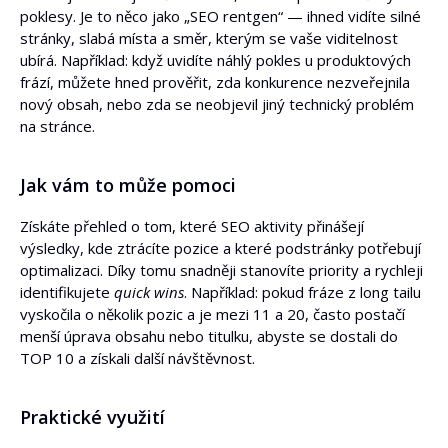
poklesy. Je to něco jako „SEO rentgen“ — ihned vidíte silné
stránky, slabá místa a směr, kterým se vaše viditelnost
ubírá. Například: když uvidíte náhlý pokles u produktových
frází, můžete hned prověřit, zda konkurence nezveřejnila
nový obsah, nebo zda se neobjevil jiný technický problém
na stránce.
Jak vám to může pomoci
Získáte přehled o tom, které SEO aktivity přinášejí
výsledky, kde ztrácíte pozice a které podstránky potřebují
optimalizaci. Díky tomu snadněji stanovíte priority a rychleji
identifikujete
quick wins
. Například: pokud fráze z long tailu
vyskočila o několik pozic a je mezi 11 a 20, často postačí
menší úprava obsahu nebo titulku, abyste se dostali do
TOP 10 a získali další návštěvnost.
Praktické využití