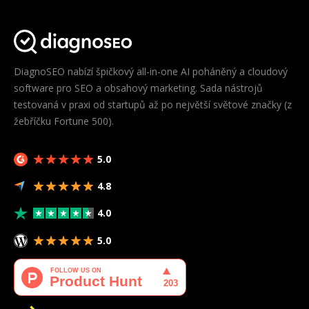
DiagnoSEO nabízí špičkový all-in-one AI poháněný a cloudový
software pro SEO a obsahový marketing. Sada nástrojů
testovaná v praxi od startupů až po největší světové značky (z
žebříčku Fortune 500).
5.0
4.8
4.0
5.0