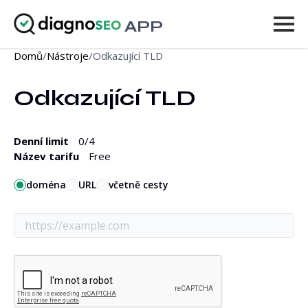
APP
Domů
/
Nástroje
/
Odkazující TLD
Nástroje
Odkazující TLD
Ceník
Více
Denní limit
0
/4
Název tarifu
Free
Přihlásit se
doména
URL
včetně cesty
POVÝŠIT