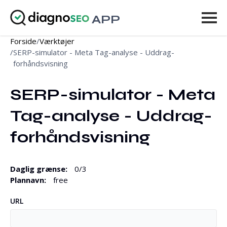
APP
Forside
/
Værktøjer
Værktøjer
/
SERP-simulator - Meta Tag-analyse - Uddrag-
forhåndsvisning
Priser
SERP-simulator - Meta 
Mere
Tag-analyse - Uddrag-
Log ind
forhåndsvisning
OPGRADER
Daglig grænse
:
0
/
3
Plannavn
:
free
URL