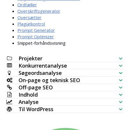
Ordtæller
Overskriftsgenerator
Oversætter
Plagiatkontrol
Prompt Generator
Prompt Optimizer
Snippet-forhåndsvisning
Projekter
Konkurrentanalyse
SEO-tjekliste
Søgeordsanalyse
Synlighedskontrol af hjemmeside
On-page og teknisk SEO
Søgeordsgenerator
Off-page SEO
SERP-analyse
SEO-audit
Indhold
Bulk søgevolumenkontrol
Backlink-kontrol
Analyse
Søgeordsplacering
AI-artikelgenerator
Søgeordsidéer (live data)
Til WordPress
Mest linkede sider
Søgeordsrangeringstjek
HTTP-anmodning
Indholdsredaktør
WordPress SEO-plugin
Topic Map Generator
Nye backlinks
Bulk indeks-tjekker
Websideovervågning
Meta-tags generator