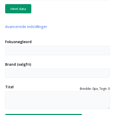
Hent data
Avancerede indstillinger
Din sides sprog
Fokusnøgleord
Registrer sprog
Brand
(
valgfri
)
Oversættelsessprog
(
valgfri
)
Titel
Bredde: 0px, Tegn: 0
Sideindhold eller kildekode
(
valgfri
)