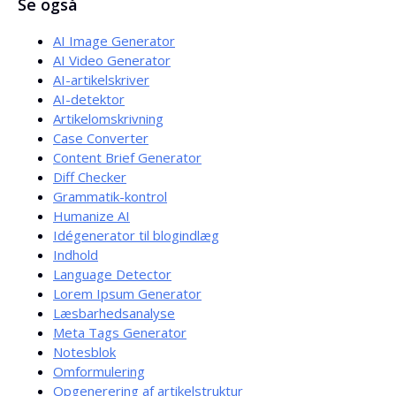
Se også
fra bredden, ikke antallet af tegn. Prøv at holde dig under
ca. 580 px for titlen og 920 px for beskrivelsen.
AI Image Generator
AI Video Generator
AI-artikelskriver
AI-detektor
Artikelomskrivning
Case Converter
Content Brief Generator
Diff Checker
Grammatik-kontrol
Humanize AI
Idégenerator til blogindlæg
Indhold
Language Detector
Lorem Ipsum Generator
Læsbarhedsanalyse
Meta Tags Generator
Notesblok
Omformulering
Opgenerering af artikelstruktur