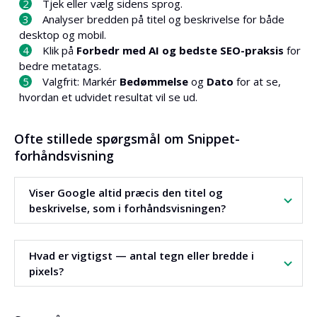
Tjek eller vælg sidens sprog.
Analyser bredden på titel og beskrivelse for både
desktop og mobil.
Klik på
Forbedr med AI og bedste SEO-praksis
for
bedre metatags.
Valgfrit: Markér
Bedømmelse
og
Dato
for at se,
hvordan et udvidet resultat vil se ud.
Ofte stillede spørgsmål om Snippet-
forhåndsvisning
Viser Google altid præcis den titel og
beskrivelse, som i forhåndsvisningen?
Ikke altid. Google ændrer nogle gange metatags, men
Hvad er vigtigst — antal tegn eller bredde i
forhåndsvisningen hjælper dig med at lave dem efter
pixels?
bedste praksis, hvilket øger chancen for at de vises.
Bredde i pixels. Google afkorter titler og beskrivelser ud