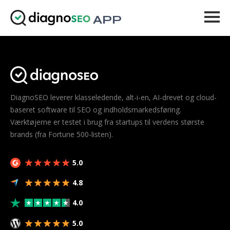
APP
Værktøjer
Priser
Mere
DiagnoSEO leverer klasseledende, alt-i-en, AI-drevet og cloud-
baseret software til SEO og indholdsmarkedsføring.
Log ind
Værktøjerne er testet i brug fra startups til verdens største
brands (fra Fortune 500-listen).
OPGRADER
5.0
4.8
4.0
5.0