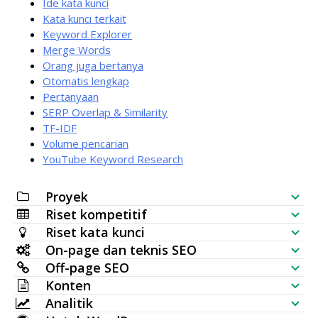
Ide kata kunci
Kata kunci terkait
Keyword Explorer
Merge Words
Orang juga bertanya
Otomatis lengkap
Pertanyaan
SERP Overlap & Similarity
TF-IDF
Volume pencarian
YouTube Keyword Research
Proyek
Riset kompetitif
Daftar Periksa SEO
Riset kata kunci
Pemeriksa Visibilitas Website
On-page dan teknis SEO
Generator Kata Kunci
Off-page SEO
SERP Analyzer
Audit SEO
Konten
Pemeriksa Volume Pencarian Massal
Pemeriksa Backlink
Analitik
Penempatan Kata Kunci
Generator Artikel AI
Ide Kata Kunci (Data langsung)