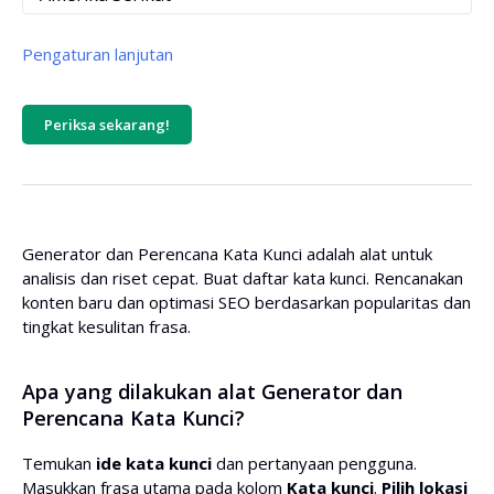
Pengaturan lanjutan
Urutkan berdasarkan:
Periksa sekarang!
Urutan:
Generator dan Perencana Kata Kunci adalah alat untuk
analisis dan riset cepat. Buat daftar kata kunci. Rencanakan
Volume pencarian:
konten baru dan optimasi SEO berdasarkan popularitas dan
tingkat kesulitan frasa.
(0/kosong => tanpa batas)
Apa yang dilakukan alat Generator dan
Tingkat kesulitan kata kunci:
Perencana Kata Kunci?
Temukan
ide kata kunci
dan pertanyaan pengguna.
(0/kosong => tanpa batas)
Masukkan frasa utama pada kolom
Kata kunci
.
Pilih lokasi