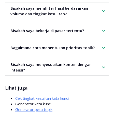
Ya. Pilih mode sebelum mulai. Hasilkan kata atau
Bisakah saya memfilter hasil berdasarkan
pertanyaan.
volume dan tingkat kesulitan?
Ya. Pada pengaturan lanjutan, atur rentang volume dan
Bisakah saya bekerja di pasar tertentu?
tingkat kesulitan.
Ya. Pilih lokasi. Hasilkan hasil yang sesuai untuk negara
Bagaimana cara menentukan prioritas topik?
target.
Aktifkan pengurutan berdasarkan volume. Atur ke menurun.
Bisakah saya menyesuaikan konten dengan
Pilih topik dengan potensi tertinggi dan persaingan rendah.
intensi?
Ya. Gunakan filter intensi pencarian. Sesuaikan konten
Lihat juga
dengan kebutuhan pengguna.
Cek tingkat kesulitan kata kunci
Generator kata kunci
Generator peta topik