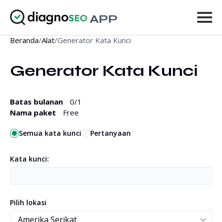
APP
Beranda
/
Alat
/
Generator Kata Kunci
Alat
Generator Kata Kunci
Harga
Lainnya
Batas bulanan
0
/1
Nama paket
Free
Masuk
Semua kata kunci
Pertanyaan
UPGRADE
Kata kunci:
Pilih lokasi