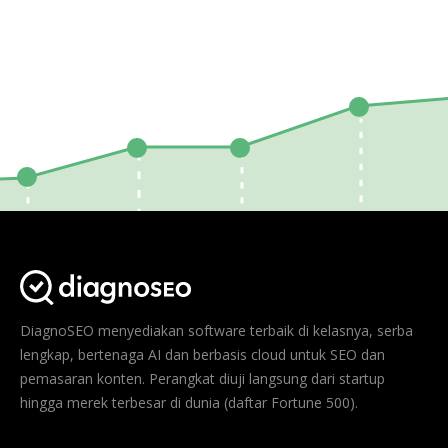
DiagnoSEO menyediakan software terbaik di kelasnya, serba
lengkap, bertenaga AI dan berbasis cloud untuk SEO dan
pemasaran konten. Perangkat diuji langsung dari startup
hingga merek terbesar di dunia (daftar Fortune 500).