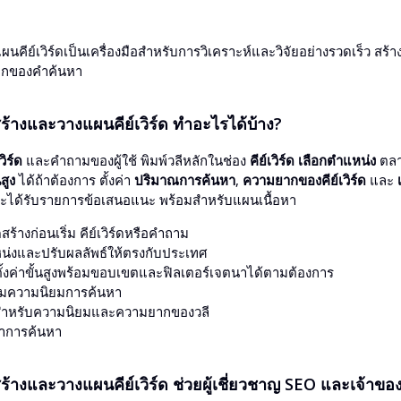
ผนคีย์เวิร์ดเป็นเครื่องมือสำหรับการวิเคราะห์และวิจัยอย่างรวดเร็ว ส
ากของคำค้นหา
:
วสร้างและวางแผนคีย์เวิร์ด ทำอะไรได้บ้าง?
กัด)
วิร์ด
และคำถามของผู้ใช้ พิมพ์วลีหลักในช่อง
คีย์เวิร์ด
เลือกตำแหน่ง
ตลาด
ิร์ด:
นสูง
ได้ถ้าต้องการ ตั้งค่า
ปริมาณการค้นหา
,
ความยากของคีย์เวิร์ด
และ
จะได้รับรายการข้อเสนอแนะ พร้อมสำหรับแผนเนื้อหา
ร้างก่อนเริ่ม คีย์เวิร์ดหรือคำถาม
กัด)
น่งและปรับผลลัพธ์ให้ตรงกับประเทศ
า:
้งค่าขั้นสูงพร้อมขอบเขตและฟิลเตอร์เจตนาได้ตามต้องการ
ามความนิยมการค้นหา
วงสำหรับความนิยมและความยากของวลี
นาการค้นหา
อหน้า
วสร้างและวางแผนคีย์เวิร์ด ช่วยผู้เชี่ยวชาญ SEO และเจ้าขอ