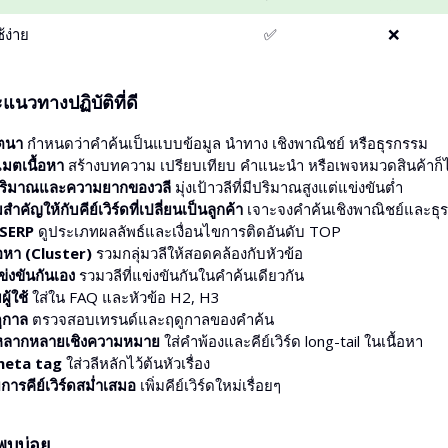
้ง่าย
✅
❌
วทางปฏิบัติที่ดี
จตนา
กำหนดว่าคำค้นเป็นแบบข้อมูล นำทาง เชิงพาณิชย์ หรือธุรกรรม
แมตเนื้อหา
สร้างบทความ เปรียบเทียบ คำแนะนำ หรือเพจหมวดสินค้าก็ไ
์ปริมาณและความยากของวลี
มุ่งเป้าวลีที่มีปริมาณสูงแต่แข่งขันต่ำ
สำคัญให้กับคีย์เวิร์ดที่เปลี่ยนเป็นลูกค้า
เจาะจงคำค้นเชิงพาณิชย์และธุ
SERP
ดูประเภทผลลัพธ์และเงื่อนไขการติดอันดับ TOP
ื้อหา (Cluster)
รวมกลุ่มวลีให้สอดคล้องกับหัวข้อ
ข่งขันกันเอง
รวมวลีที่แข่งขันกันในคำค้นเดียวกัน
ู้ใช้
ใส่ใน FAQ และหัวข้อ H2, H3
ดูกาล
ตรวจสอบเทรนด์และฤดูกาลของคำค้น
มหลากหลายเชิงความหมาย
ใส่คำพ้องและคีย์เวิร์ด long-tail ในเนื้อหา
 meta tag
ใส่วลีหลักไว้ต้นหัวเรื่อง
ารคีย์เวิร์ดสม่ำเสมอ
เพิ่มคีย์เวิร์ดใหม่เรื่อยๆ
่พบบ่อย