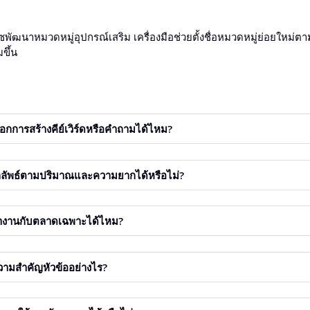
์ซพัฒนาหมวดหมู่อุปกรณ์เสริม เครื่องมือช่วยตั้งชื่อหมวดหมู่ย่อยใหม่
ขึ้น
อกการสร้างคีย์เวิร์ดหรือคำถามได้ไหม?
 เลือกโหมด สร้างคีย์เวิร์ดหรือคำถาม
ลัพธ์ตามปริมาณและความยากได้หรือไม่?
่าขั้นสูง สามารถกำหนดช่วงปริมาณและความยากได้
ำงานกับตลาดเฉพาะได้ไหม?
ง สร้างผลลัพธ์ที่ตรงกับประเทศเป้าหมาย
วามสำคัญหัวข้ออย่างไร?
ับตามปริมาณ เลือกลดหลั่น เลือกหัวข้อที่ศักยภาพสูงและการแข่งขันต่ำ