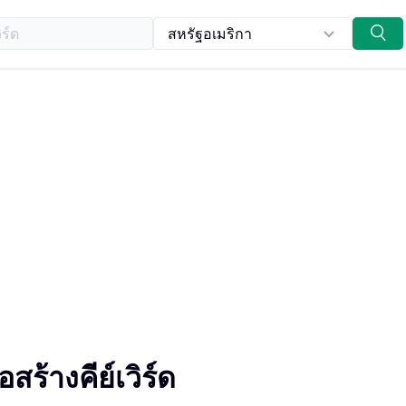
ค้นคว้าคู่แข่ง
ข้อมูลของเรา
วิจัยคีย์เวิร์ด
กรณีศึกษา
DiagnoSEO กับ Semrush
SEO บนเพจแล
แผนงาน
DiagnoSEO กับ Ahrefs
SEO นอกเพจ
DiagnoSEO กับ SurferSEO
เนื้อหา
DiagnoSEO กับ Yoast
การวิเคราะห์
ือสร้างคีย์เวิร์ด