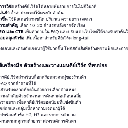
การวิจัย
สร้างคีย์เวิร์ดได้หลายพันรายการในไม่กี่วินาที
กภาษาสำหรับการแปล
แม่นยำ
ตั้งค่าประเทศให้ตรงกับคำค้น
วขึ้น
ใช้ฟิลเตอร์สามชนิด ปริมาณ ความยาก เจตนา
ความสำคัญ
เลือก 10–20 คำแรกหลังจากจัดเรียง
SEO และ CTR
เพิ่มคำถามใน FAQ และปรับแต่งเว็บไซต์ให้รองรับคำค้นใ
รอบคลุมหัวข้อ
เพิ่มเนื้อหาสำหรับคีย์เวิร์ด long-tail
่ชัดเจนและตรงกับเจตนาผู้ใช้มากขึ้น โฟกัสกับสิ่งที่สร้างทราฟฟิกและก
้เครื่องมือ ตัวสร้างและวางแผนคีย์เวิร์ด ที่พบบ่อย
ารคีย์เวิร์ดสำหรับบล็อกหรือหมวดหมู่ของร้านค้า
 FAQ จากคำถามที่ได้
้อสำหรับตลาดท้องถิ่นด้วยการเลือกตำแหน่ง
วามสำคัญด้วยจำนวนการค้นหาต่อเดือนเฉลี่ย
มยาก เพื่อหาคีย์เวิร์ดยอดนิยมที่แข่งขันต่ำ
ย่อยและกลุ่มเนื้อหาตามเจตนาผู้ใช้
รุปพร้อมหัวข้อ H2, H3 และรายการคำถาม
นผวนตามฤดูกาลด้วยกราฟเทรนด์การค้นหา