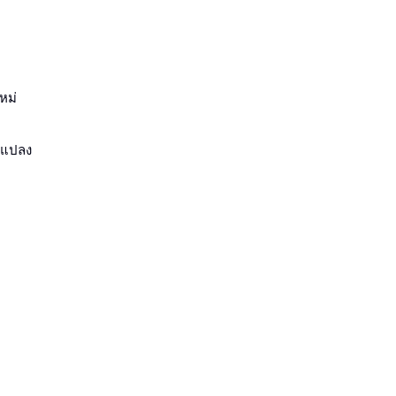
หม่
ารแปลง