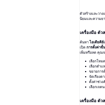
ลำดับการเรียง:
ตรวจสอบแบ็กลิงก์จำนวนมาก
นักแปลภาษา
ตัวสร้างและวางแ
นิยมและความย
ดูตัวอย่าง Snippet
ปริมาณการค้นหา
ตัวสร้างไอเดียโพสต์บล็อก
เครื่องมือ ตั
(0/ว่างเปล่า => ไม่จำ
ตรวจสอบไวยากรณ์
ค้นหา
ไอเดียคีย์เ
ความยากของคีย์เว
เปิด
การตั้งค่าขั้
เพิ่มหรือลด คุณ
เลือกโหมดส
(0/ว่างเปล่า => ไม่จำ
เลือกตำแห
เจตนาในการค้นห
ขยายการตั
จัดเรียงต
ตั้งค่าช่
เลือกเจต
จำนวนคีย์เวิร์ดต่
เครื่องมือ ตั