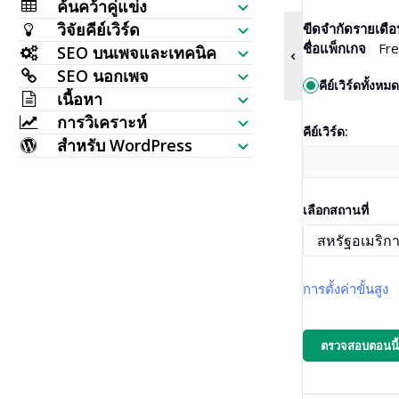
ค้นคว้าคู่แข่ง
รายการตรวจสอบ SEO
วิจัยคีย์เวิร์ด
ขีดจำกัดรายเดือ
เช็กการมองเห็นเว็บไซต์
ชื่อแพ็กเกจ
Fre
SEO บนเพจและเทคนิค
ตัวสร้างคีย์เวิร์ด
SEO นอกเพจ
วิเคราะห์ SERP
ตรวจสอบ SEO
คีย์เวิร์ดทั้งหมด
เนื้อหา
เช็กปริมาณค้นหาจำนวนมาก
ตัวตรวจสอบแบ็กลิงก์
การวิเคราะห์
ตำแหน่งคีย์เวิร์ด
ตัวสร้างบทความ AI
คีย์เวิร์ด:
ไอเดียคีย์เวิร์ด (ข้อมูลสด)
สำหรับ WordPress
หน้าที่มีลิงก์มากที่สุด
ตรวจสอบอันดับคีย์เวิร์ด
HTTP Request
เครื่องมือแก้ไขเนื้อหา
ตัวสร้างแผนที่หัวข้อ
ปลั๊กอิน SEO สำหรับ WordPress
แบ็กลิงก์ใหม่
ตรวจสอบการจัดทำดัชนีจำนวนมาก
การตรวจสอบเว็บไซต์
ตัวสร้างแท็กเมตา
เลือกสถานที่
TF IDF
ธีม WordPress หลายแบบ
แบ็กลิงก์ที่หายไป
เช็ก SERP
ตรวจครอบคลุมเว็บไซต์
ทำให้ AI เป็นมนุษย์
คีย์เวิร์ดที่เกี่ยวข้อง
แบ็กลิงก์ที่เสีย
ตัวเขียนบทความ AI ใหม่
การตั้งค่าขั้นสูง
คำถาม
การกระจายข้อความลิงก์
แปลงประโยคใหม่
เรียงตาม:
ผู้คนยังถาม
ตำแหน่งแบ็กลิงก์
ตรวจสอบตอนนี้
ตัวสร้างหัวข้อ AI
เติมข้อความอัตโนมัติ
โดเมนระดับบนสุดที่ลิงก์
ตัวสร้างโครงร่าง AI