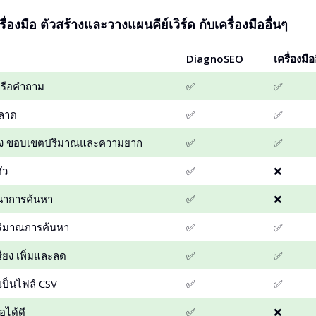
ื่องมือ ตัวสร้างและวางแผนคีย์เวิร์ด กับเครื่องมืออื่นๆ
DiagnoSEO
เครื่องมือ
ดหรือคำถาม
✅
✅
ลาด
✅
✅
้นสูง ขอบเขตปริมาณและความยาก
✅
✅
ัว
✅
❌
นาการค้นหา
✅
❌
ริมาณการค้นหา
✅
✅
ียง เพิ่มและลด
✅
✅
เป็นไฟล์ CSV
✅
✅
อได้ดี
✅
❌