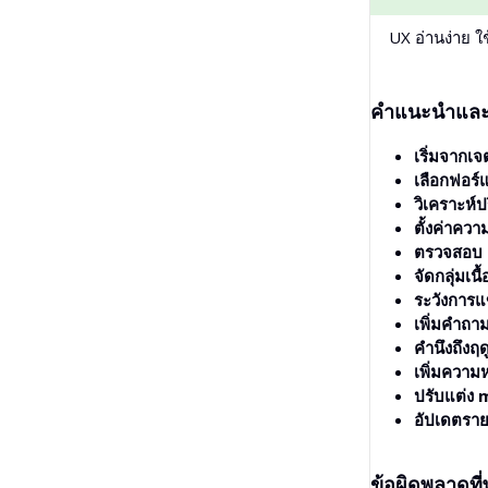
UX อ่านง่าย ใช
คำแนะนำและแน
เริ่มจากเ
เลือกฟอร์
วิเคราะห
ตั้งค่าความ
ตรวจสอบ 
จัดกลุ่มเน
ระวังการแ
เพิ่มคำถามผ
คำนึงถึงฤ
เพิ่มควา
ปรับแต่ง
อัปเดตรายก
ข้อผิดพลาดที