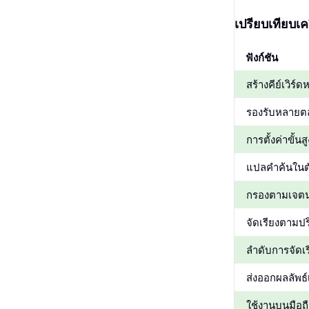
เปรียบเทียบเคร
ฟังก์ชัน
สร้างคีย์เวิร์
รองรับหลายต
การตั้งค่าขั
แปลคำค้นในต
กรองตามเจต
จัดเรียงตามป
ลำดับการจัดเร
ส่งออกผลลัพธ์
ใช้งานบนมือถื