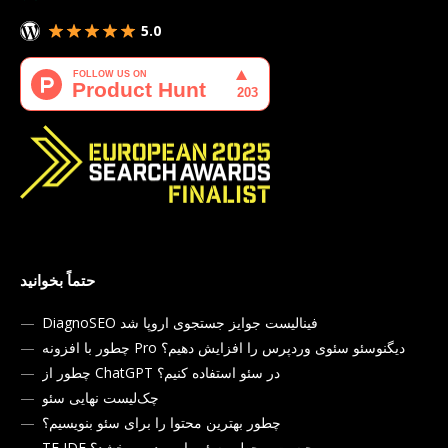
5.0
حتماً بخوانید
DiagnoSEO فینالیست جوایز جستجوی اروپا شد
چطور با افزونه Pro دیگنوسئو سئوی وردپرس را افزایش دهیم؟
چطور از ChatGPT در سئو استفاده کنیم؟
چک‌لیست نهایی سئو
چطور بهترین محتوا را برای سئو بنویسیم؟
TF IDF چیست و چطور سئو را بهبود می‌بخشد؟