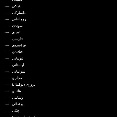
ترکی
دانمارکی
رومانیایی
سوئدی
عبری
فارسی
فرانسوی
فنلاندی
لتونیایی
لهستانی
لیتوانیایی
مجاری
نروژی (بوکمال)
هلندی
ویتنامی
پرتغالی
چکی
چینی (ساده شده)