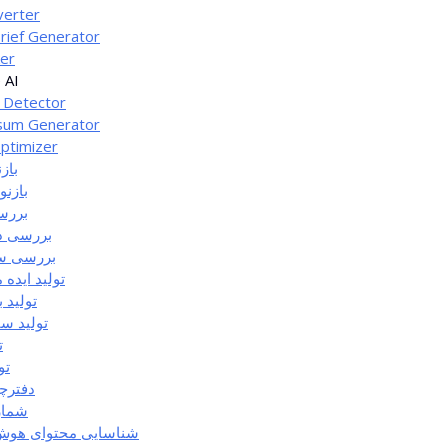
verter
rief Generator
ker
 AI
 Detector
sum Generator
ptimizer
باز
بازنو
بررس
بررسی د
بررسی س
تولید ایده 
تولید 
تولید سا
ت
تو
دفترچ
شمار
شناسایی محتوای هو