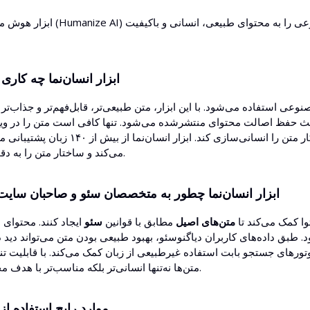
ابزار هوش مصنوعی انسان‌نما (Humanize AI) از دیاگنو‌سئو ابز
ابزار انسان‌نما چه کاری
 استفاده می‌شود. با این ابزار، متن طبیعی‌تر، قابل‌فهم‌تر و جذاب‌تر م
ث حفظ اصالت محتوای منتشرشده می‌شود. تنها کافی است متن را در ویرا
سطح کیفیت و لحن مورد نظر را انتخاب کنید تا ابزار به صورت خودکار متن را ا
می‌کند و ساختار متن را به دقت تحلیل می‌نماید.
ابزار انسان‌نما چطور به متخصصان سئو و صاحبان سایت
وا کمک می‌کند تا
متن‌های اصیل
مطابق با قوانین
سئو
ایجاد کنند. محتوای 
 طبق داده‌های کاربران دیاگنو‌سئو، بهبود طبیعی بودن متن می‌تواند دید د
ای موتورهای جستجو بابت استفاده غیرطبیعی از زبان کمک می‌کند. با قابلیت 
متن‌ها نه‌تنها انسانی‌تر بلکه مناسب‌تر با هدف مخاطب خواهند بود.
موارد رایج استفاده از 