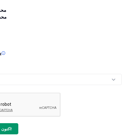
محد
محد
پ
اکنون انسانی‌سازی کن!