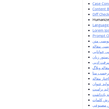
Case Con
Content B
Diff Chec
Humanize
Language
Lorem Ip
Prompt O
نویسی متن
یسی مقاله
ی خوانایی
ستور زبان
رقت ادبی
مقاله وبلاگ
برچسب متا
ختار مقاله
ولید عنوان
لید پرامپت
ه یادداشت
ش کلمات
ش مصنوعی