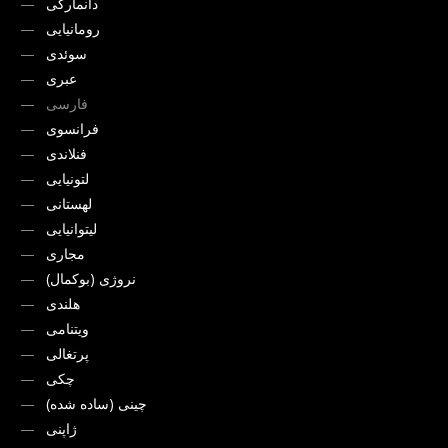
دانمارکی
رومانیایی
سوئدی
عبری
فارسی
فرانسوی
فنلاندی
لتونیایی
لهستانی
لیتوانیایی
مجاری
نروژی (بوکمال)
هلندی
ویتنامی
پرتغالی
چکی
چینی (ساده شده)
ژاپنی