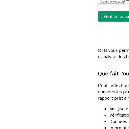
Vérificateur de backlinks en masse
Traducteur
Vérifier les b
Aperçu d'extrait
Générateur d'idées d'articles de blog
Vérificateur de grammaire
Outil vous perm
d'analyse des ba
Que fait l'o
L’outil effectue
données les plu
rapport prêt à l
Analyse 
Vérificat
Données s
Informati