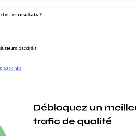
z charger un fichier contenant une liste de domaines ou d’URL e
rter les résultats ?
us permet d’exporter les données dans un fichier CSV.
lusieurs backlinks
es backlinks
Débloquez un meilleu
trafic de qualité