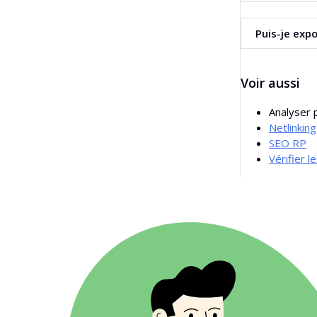
Oui. Vous pouve
Puis-je expo
Oui. L’outil vo
Voir aussi
Analyser p
Netlinking
SEO RP
Vérifier l