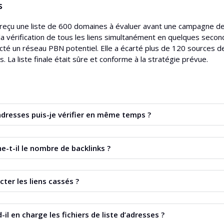
s
reçu une liste de 600 domaines à évaluer avant une campagne de n
sé la vérification de tous les liens simultanément en quelques se
cté un réseau PBN potentiel. Elle a écarté plus de 120 sources d
s. La liste finale était sûre et conforme à la stratégie prévue.
dresses puis-je vérifier en même temps ?
rifier jusqu’à 1000 URL ou domaines en une seule analyse.
che-t-il le nombre de backlinks ?
ésente notamment le nombre de backlinks et le nombre de domain
cter les liens cassés ?
bleau, vous trouverez les données sur les backlinks cassés pour 
d-il en charge les fichiers de liste d’adresses ?