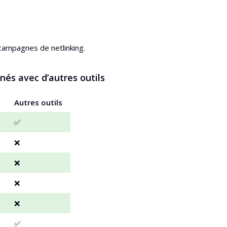
 campagnes de netlinking.
anés avec d’autres outils
Autres outils
✅
❌
❌
❌
❌
✅