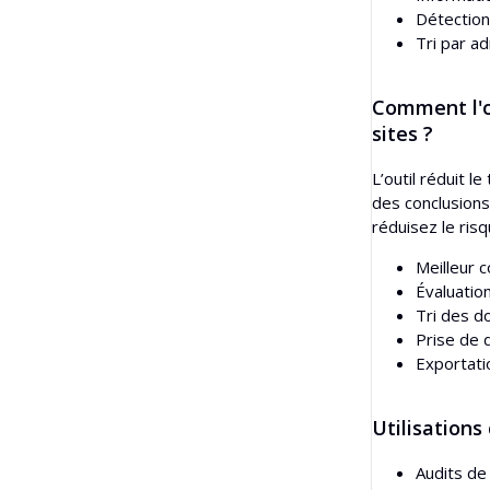
Détection
Tri par a
Comment l'ou
sites ?
L’outil réduit 
des conclusion
réduisez le ris
Meilleur 
Évaluatio
Tri des d
Prise de d
Exportati
Utilisations
Audits de