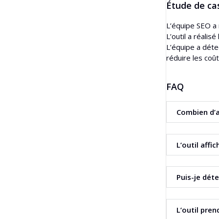
Étude de ca
L’équipe SEO a 
L’outil a réali
L’équipe a déte
réduire les coût
FAQ
Combien d’a
Vous pouvez vé
L’outil affi
Oui. L’outil pr
Puis-je déte
Oui. Dans le ta
L’outil pren