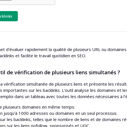
acklinks
et d'évaluer rapidement la qualité de plusieurs URL ou domaines e
cklinks et facilite le travail quotidien en SEO.
util de vérification de plusieurs liens simultanés ?
 la vérification simultanée de plusieurs liens et présente les résulta
s importantes sur les backlinks. L’outil analyse les domaines et l
’emploi dans un tableau avec toutes les données nécessaires à l’év
de plusieurs domaines en même temps.
ion jusqu’à 1000 adresses ou domaines en un seul processus.
ur les backlinks, telles que le nombre de liens et de domaines ré
ons sur les liens nofollow, sponsorisés et UGC.