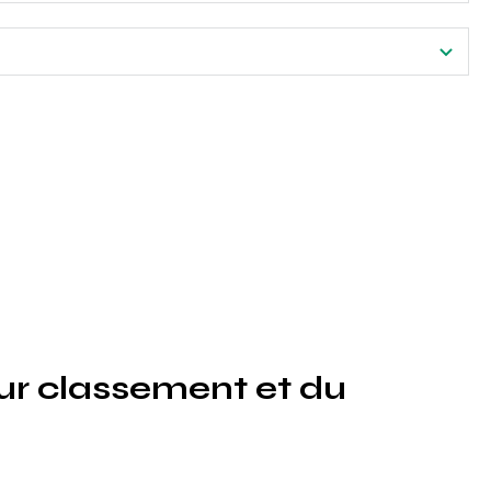
t effectuer une analyse groupée.
r classement et du 