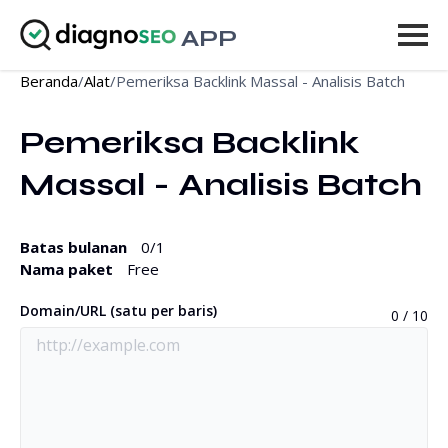
APP
Beranda
/
Alat
/
Pemeriksa Backlink Massal - Analisis Batch
Alat
Pemeriksa Backlink 
Harga
Massal - Analisis Batch
Lainnya
Masuk
Batas bulanan
0
/1
Nama paket
Free
UPGRADE
Domain/URL (satu per baris)
0 / 10