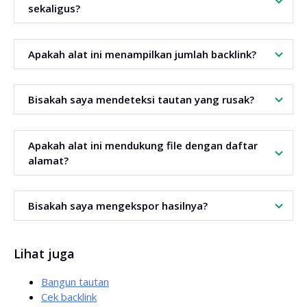
sekaligus?
Anda dapat memeriksa hingga 1000 URL atau domain
Apakah alat ini menampilkan jumlah backlink?
dalam satu analisis.
Ya. Alat ini menyajikan antara lain jumlah backlink dan jumlah
Bisakah saya mendeteksi tautan yang rusak?
domain perujuk.
Ya. Di tabel, Anda akan menemukan data tentang backlink
Apakah alat ini mendukung file dengan daftar
yang rusak untuk setiap alamat.
alamat?
Ya. Anda bisa mengunggah file dengan daftar domain atau
Bisakah saya mengekspor hasilnya?
URL dan melakukan analisis kolektif.
Ya. Alat ini memungkinkan Anda mengekspor data ke file
Lihat juga
CSV.
Bangun tautan
Cek backlink