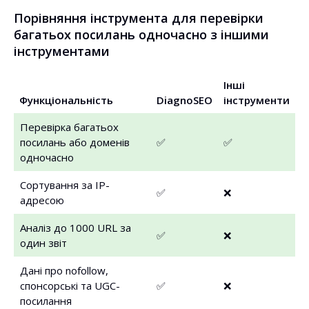
Порівняння інструмента для перевірки
багатьох посилань одночасно з іншими
інструментами
Інші
Функціональність
DiagnoSEO
інструменти
Перевірка багатьох
посилань або доменів
✅
✅
одночасно
Сортування за IP-
✅
❌
адресою
Аналіз до 1000 URL за
✅
❌
один звіт
Дані про nofollow,
спонсорські та UGC-
✅
❌
посилання