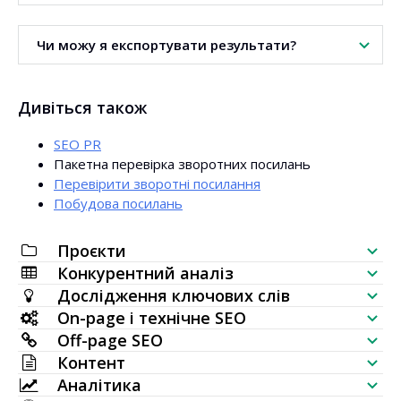
Так. Ви можете завантажити файл зі списком доменів
Чи можу я експортувати результати?
або URL і провести масовий аналіз.
Так. Інструмент дозволяє експортувати дані у файл CSV.
Дивіться також
SEO PR
Пакетна перевірка зворотних посилань
Перевірити зворотні посилання
Побудова посилань
Проєкти
Конкурентний аналіз
SEO-чеклист
Дослідження ключових слів
Перевірка видимості сайту
On-page і технічне SEO
Генератор ключових слів
Off-page SEO
Аналіз SERP
SEO-аудит
Контент
Масова перевірка обсягу пошуку
Перевірка зовнішніх посилань
Аналітика
Вживання ключових слів
Генератор AI-статей