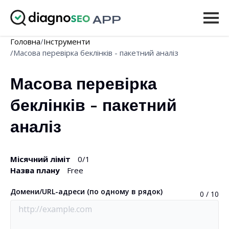
APP
Головна
/
Інструменти
Інструменти
/
Масова перевірка беклінків - пакетний аналіз
Ціни
Масова перевірка 
Ще
беклінків - пакетний 
Увійти
аналіз
ОНОВИТИ
Місячний ліміт
0
/1
Назва плану
Free
Домени/URL-адреси (по одному в рядок)
0 / 10