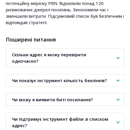
потенційну мережу PBN. Відхилили понад 120
ризикованих джерел посилань. Зекономили час і
зменшили витрати. Підсумковий список був безпечним і
відповідав стратегії.
Поширені питання
Скільки адрес я можу перевірити
одночасно?
Ви можете перевірити до 1000 URL-адрес або доменів
Чи показує інструмент кількість беклінків?
в одному аналізі.
Так. Інструмент, зокрема, показує кількість беклінків і
Чи можу я виявити биті посилання?
кількість доменів-донорів.
Так. У таблиці ви знайдете дані про биті беклінки для
Чи підтримує інструмент файли зі списком
кожної адреси.
адрес?