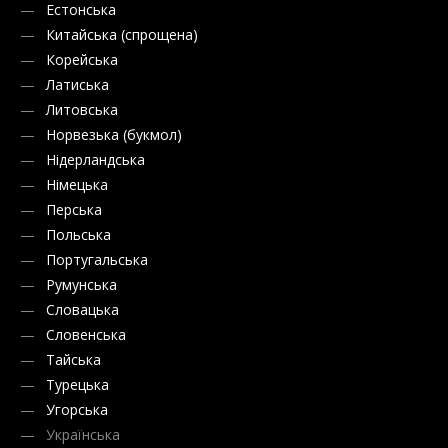
Естонська
Китайська (спрощена)
Корейська
Латиська
Литовська
Норвезька (букмол)
Нідерландська
Німецька
Перська
Польська
Португальська
Румунська
Словацька
Словенська
Тайська
Турецька
Угорська
Українська