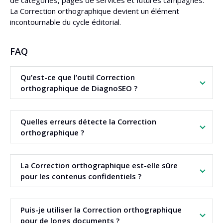
de catégories, pages de services et futures campagnes.
La Correction orthographique devient un élément
incontournable du cycle éditorial.
FAQ
Qu’est-ce que l’outil Correction
orthographique de DiagnoSEO ?
C’est un
correcteur de texte
intelligent fonctionnant
en
Quelles erreurs détecte la Correction
ligne
, qui automatise la
correction orthographique
et la
orthographique ?
vérification de la syntaxe dans différents types de
contenus.
L’outil combine la
vérification grammaticale
, la
La Correction orthographique est-elle sûre
correction de texte
, le contrôle de la ponctuation et la
pour les contenus confidentiels ?
détection d’erreurs stylistiques et logiques subtiles.
Oui. Le texte sert uniquement à la correction en cours et
Puis-je utiliser la Correction orthographique
n’est pas partagé publiquement. La création de contenu
pour de longs documents ?
demeure privée.