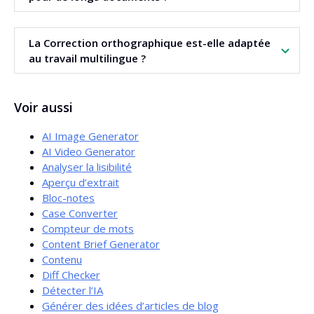
Oui. L’outil prend en charge la
correction de textes
La Correction orthographique est-elle adaptée
volumineux et mis en forme
, par exemple pour les
au travail multilingue ?
guides ou pages piliers.
Oui. Elle permet de traiter du contenu dans plus de cent
Voir aussi
quarante langues et garantit une communication cohérente
sur de nombreux marchés à la fois.
AI Image Generator
AI Video Generator
Analyser la lisibilité
Aperçu d’extrait
Bloc-notes
Case Converter
Compteur de mots
Content Brief Generator
Contenu
Diff Checker
Détecter l’IA
Générer des idées d’articles de blog