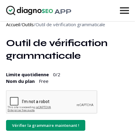
APP
Accueil
/
Outils
/
Outil de vérification grammaticale
Outils
Outil de vérification 
Tarifs
grammaticale
Plus
Connexion
Limite quotidienne
0
/2
Nom du plan
Free
METTRE À NIVEAU
Vérifier la grammaire maintenant !