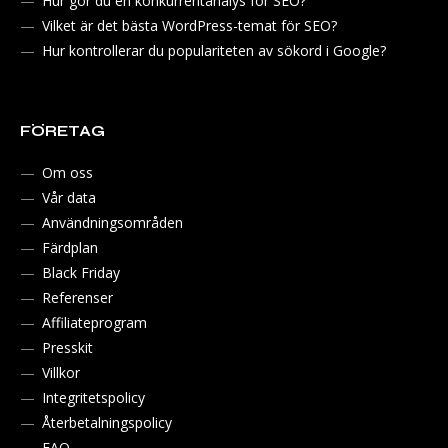
Hur gör du en konkurrentanalys för SEO?
Vilket är det bästa WordPress-temat för SEO?
Hur kontrollerar du populariteten av sökord i Google?
FÖRETAG
Om oss
Vår data
Användningsområden
Färdplan
Black Friday
Referenser
Affiliateprogram
Presskit
Villkor
Integritetspolicy
Återbetalningspolicy
FAQ