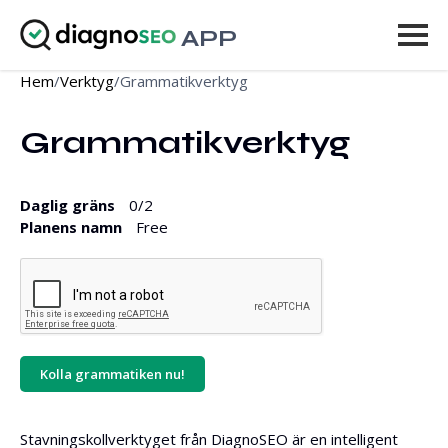
APP
Hem
/
Verktyg
/
Grammatikverktyg
Verktyg
Grammatikverktyg
Prissättning
Mer
Daglig gräns
0
/2
Planens namn
Free
Logga in
UPPGRADERA
Kolla grammatiken nu!
Stavningskollverktyget från DiagnoSEO är en intelligent