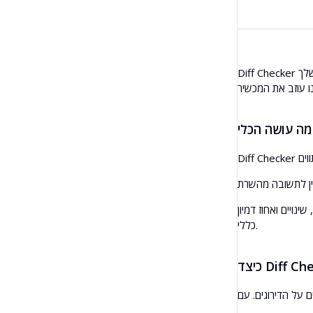
בדיקת קישורים נכנסים בכמות
מתרגם
URL מקורי
תצוגה מקדימה של קטע
Diff Checker הוא כלי חינמי אונליין להשוואת הבדל בין שני טקסטים או קבצים. הוא מסמן מידית תוספות, הסרות ושינויים. ההשוואה מתבצעת בדפדפן שלך, כך שהתוכן שלך
מחולל רעיונות לבלוג
מדינה
בודק דקדוק
נויים ואחוז דמיון
כללי.