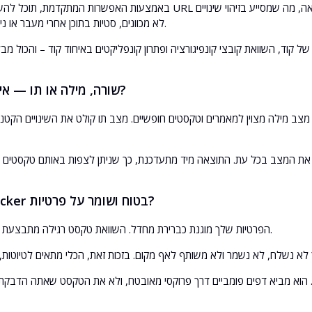
באמצעות האפשרות המתקדמת, תוכל להשוות בין שני כתובות URL חיות דרך פרוקסי פרימיום. הכלי שולף את שני הדפים ו
לא מכוונים, סטיות בתוכן אחרי מעבר או ניתוח מתחרים עדכני.
שורה, מילה או תו — איזה מצב לבחור?
ב מילה מצוין למאמרים וטקסטים חופשיים. מצב תו קולט את השינויים הקטנים
האם Diff Checker בטוח ושומר על פרטיות?
הפרטיות שלך מוגנת כברירת מחדל. השוואת טקסט רגילה מתבצעת כולה בדפדפן שלך.