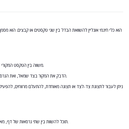
URL לאחר שי
Diff Checker משווה בין הטקסט המקורי לטקסט הערוך ומסמן תוספות, הסרות ושינויים. זה פועל ברמת שורות, מילים או תווים.
הדבק את המקור בצד שמאל, ואת הגרסה השונה בצד ימין. ההבדלים יודגשו אוטומטית בזמן ההקלדה, ללא צורך להמתין לתשובה מהשרת.
ניתן לעבור לתצוגת צד-לצד או תצוגה מאוחדת, להתעלם מרווחים, להפעיל הבח
שינויים בתוכן משפיעים על הדירוגים. עם Diff Checker תוכל להשוות בין שתי גרסאות של דף, מאמר או מטא תיאור ולראות מיד מה השתנה.