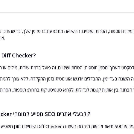
השווה שני כתובות URL חיות באמצעות פרוקסי מתקדם
נוי
אינו עוזב את המכשיר.
מה עושה הכלי Diff Checker?
נה בין אותיות קטנות לגדולות ולקרוא סטטיסטיקות ברורות: תוספות, הסרות, שי
כיצד Diff Checker מסייע למומחי SEO ולבעלי אתרים?