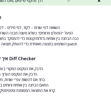
❌
✅
השוואת שתי כתובות URL דרך פרוקסי פרימיום
ט
השוואה לפי שורות – לקוד, לפי מילים – ל
הפעל "התעלם מרווחים" כשלא משנה מבנה השורות
כבה הבחנה בין אותיות גדולות/קטנות כדי להתמקד בתוכן
השתמש בתצוגה מאוחדת כדי להעתיק תוצאה נקייה בסגנון patch
איך להשתמש בכלי Diff Checker
הדבק את הטקסט המקורי בשדה השמאלי.
הדבק את הטקסט הערוך בשדה הימני.
בחר אם להשוות עפ"י שורות, מילים או תווים.
התאם הבחנה בין אותיות ורווחים במידת הצורך.
קרא את התוצאה המסומנת וסטטיסטיקת ההבדלים.