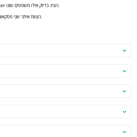
הצוות העריכתי השווה גרסה קודמת ומעודכנת של 40 מאמרים לפני העלאה מחודשת. Diff Checker הציג בדיוק אילו משפטים שונו.
הצוות איתר שני פסקאות שנמחקו בטעות בעריכה. התוכן שוחזר לפני ההעלאה – ללא השפעה על המיקום במנוע החיפוש.
כן. האופציה המתקדמת מאפשרת להשוות בין שתי כתובות URL חיות דרך פרוקסי פרימיום בתכניות בתשלום.