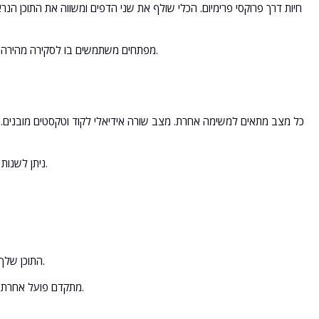
מפתחים משתמשים בו לסקירה מהירה של קוד, השוואת קובצי קונפיגורציה ופתרון קונפליקטים באיחוד קוד – והכול מבלי לצאת מהדפדפן.
כל מצב מתאים למשימה אחרת. מצב שורה אידיאלי לקוד וטקסטים מובנים. מצ
ניתן לשנות את המצב בכל עת. התוצאה מיד מתעדכנת, כך שניתן לצפות באותם טקסטים בכמה דרכים שונות.
התוכן שלך לא נשלח, לא נשמר ולא משותף לאף מקום. בזכות זאת, הכלי מתאים לטיוטות, הסכמים וקוד רגיש.
מצב כתובת URL מתקדם פועל אחרת. הוא מביא דפים פומביים דרך פרוקסי מאובטח, ולא את הטקסט שאתה הדבקת.