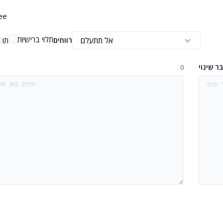
ee
תלוי ברישיות
רווחים
תו
 שינוי
0