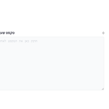
מחולל מתווה מאמר AI
בדיקת קישורים נכנסים בכמות
מתרגם
תצוגה מקדימה של קטע
טקסט שעבר
0
מחולל רעיונות לבלוג
בודק דקדוק