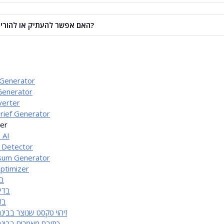
האם אפשר להעתיק או להוריד את התוצאה?
כן. ניתן להעתיק את התוצאה או להוריד כקובץ ‎.diff בלחיצה אחת.
 Generator
Generator
verter
rief Generator
ker
 AI
 Detector
sum Generator
ptimizer
בד
בדי
בד
זיהוי טקסט שנוצר בבינ
כתיבת מאמרים בבינה