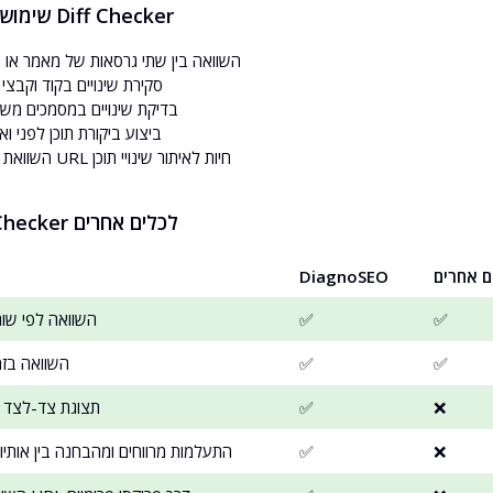
שימושים נפוצים לכלי Diff Checker
השוואה בין שתי גרסאות של מאמר או 
סקירת שינויים בקוד וקבצי 
בדיקת שינויים במסמכים משפט
ביצוע ביקורת תוכן לפני ו
השוואת שתי כתובות URL חיות לאיתור שינויי תוכן
השוואת Diff Checker לכלים אחרים
ם אחרים
DiagnoSEO
✅
✅
השוואה לפי שורו
✅
✅
השוואה בז
❌
✅
תצוגת צד-לצד 
❌
✅
התעלמות מרווחים ומהבחנה בין אותיו