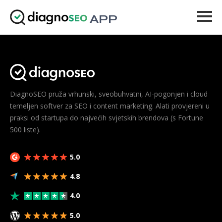
APP
Alati
Cijene
Više
DiagnoSEO pruža vrhunski, sveobuhvatni, AI-pogonjen i cloud
temeljen softver za SEO i content marketing. Alati provjereni u
Prijava
praksi od startupa do najvećih svjetskih brendova (s Fortune
500 liste).
NADOGRADI
5.0
4.8
4.0
5.0