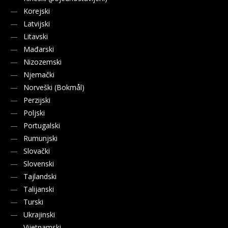
Korejski
Latvijski
Litavski
Mađarski
Nizozemski
Njemački
Norveški (Bokmål)
Perzijski
Poljski
Portugalski
Rumunjski
Slovački
Slovenski
Tajlandski
Talijanski
Turski
Ukrajinski
Vijetnamski