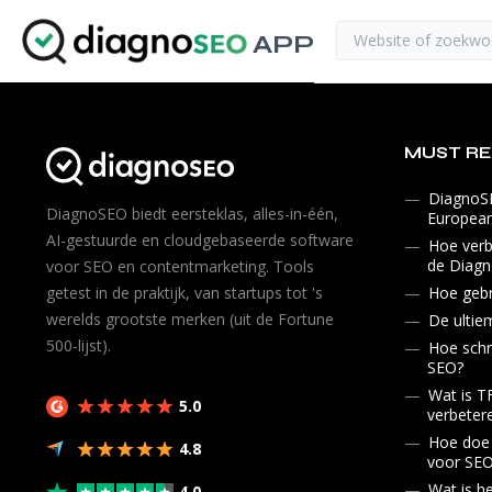
APP
MUST R
DiagnoSE
DiagnoSEO biedt eersteklas, alles-in-één,
Europea
AI-gestuurde en cloudgebaseerde software
Hoe verb
de Diagn
voor SEO en contentmarketing. Tools
getest in de praktijk, van startups tot 's
Hoe gebr
werelds grootste merken (uit de Fortune
De ultie
500-lijst).
Hoe schr
SEO?
Wat is T
5.0
verbeter
Hoe doe 
4.8
voor SE
Wat is h
4.0