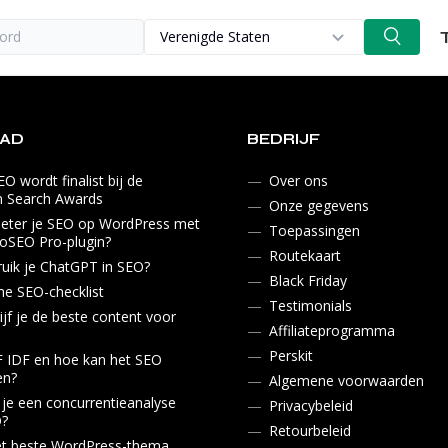
Concurrentieonderzo
Onze gegevens
Zoekwoordonderzoe
Toepassingen
DiagnoSEO vs. Semrush
EAD
BEDRIJF
On-page en technisc
Routekaart
DiagnoSEO vs. Ahrefs
O wordt finalist bij de
Over ons
SEO
n Search Awards
DiagnoSEO vs. SurferSEO
Onze gegevens
Off-page SEO
eter je SEO op WordPress met
Toepassingen
DiagnoSEO vs. Yoast
oSEO Pro-plugin?
Inhoud
Routekaart
uik je ChatGPT in SEO?
Black Friday
Analytics
me SEO-checklist
Testimonials
ijf je de beste content voor
Affiliateprogramma
Perskit
F IDF en hoe kan het SEO
en?
Algemene voorwaarden
je een concurrentieanalyse
Privacybeleid
O?
Retourbeleid
et beste WordPress-thema