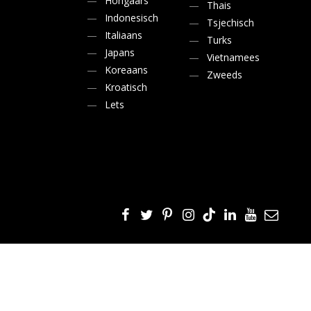
Hongaars
Thais
Koppeling TLD's
AI-kopregelgenerator
Indonesisch
Tsjechisch
Bulk backlink checker
AI-outline generator
Italiaans
Turks
Japans
Vietnamees
Vertaler
Koreaans
Zweeds
Snippet Preview
Kroatisch
Lets
Blogideeën generator
Grammatica checker