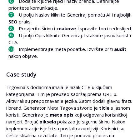
Dodajte ključne riječi i naziv brenda. Definirajte
prioritete komunikacije.
U polju Naslov kliknite Generiraj pomoću AI i najboljih
SEO
praksi.
Provjerite širinu i
znakove
. Ispravite ton i redoslijed.
U polju Opis kliknite Generiraj. Istaknite jasnu korist i
CTA.
Implementirajte meta podatke. Izvršite brzi
audit
nakon objave.
Case study
Trgovina s dodacima imala je nizak CTR u ključnim
kategorijama. Tim je preuzeo sadržaj prema URL-u.
Aktivirali su prepoznavanje jezika. Zatim dodali glavnu frazu
i brend. Generator Meta Tagova stvorio je
title
s jasnom
koristi. Generirao je
meta opis
koji odgovara korisničkoj
namjeri. Brojač
piksela
pokazao je sigurnu širinu. Nakon
implementacije isječci su postali razumljiviji. Korisnici su
češće klikali na rezultate. Tim je ponovio proces na