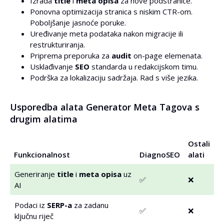
Izrada
title
i
meta opisa
za nove podstranice.
Ponovna optimizacija stranica s niskim CTR-om.
Poboljšanje jasnoće poruke.
Uređivanje meta podataka nakon migracije ili
restrukturiranja.
Priprema preporuka za
audit
on-page elemenata.
Usklađivanje
SEO
standarda u redakcijskom timu.
Podrška za lokalizaciju sadržaja. Rad s više jezika.
Usporedba alata Generator Meta Tagova s
drugim alatima
Ostali
Funkcionalnost
DiagnoSEO
alati
Generiranje
title
i
meta opisa
uz
✅
❌
AI
Podaci iz
SERP-a
za zadanu
✅
❌
ključnu riječ