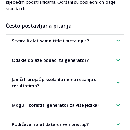
sljedećim podstranicama. Održani su dosljedni on-page
standardi.
Često postavljana pitanja
Stvara li alat samo title i meta opis?
Da. Generator se fokusira na dva meta taga. Time
Odakle dolaze podaci za generator?
unaprjeđuje poruku i čitljivost.
Alat koristi podatke iz
SERP-a
. Analizira često korištene
Jamči li brojač piksela da nema rezanja u
riječi u naslovima i opisima.
rezultatima?
Brojač minimalizira rizik rezanja isječaka. Olakšava
Mogu li koristiti generator za više jezika?
prilagodbu širine standardima rezultata.
Da. Dostupne su jezične postavke i prepoznavanje jezika.
Podržava li alat data-driven pristup?
Prijevod je opcionalan.