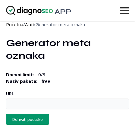
APP
Početna
/
Alati
/
Generator meta oznaka
Alati
Generator meta 
Cijene
oznaka
Više
Prijava
Dnevni limit
:
0
/
3
Naziv paketa
:
free
NADOGRADI
URL
Dohvati podatke