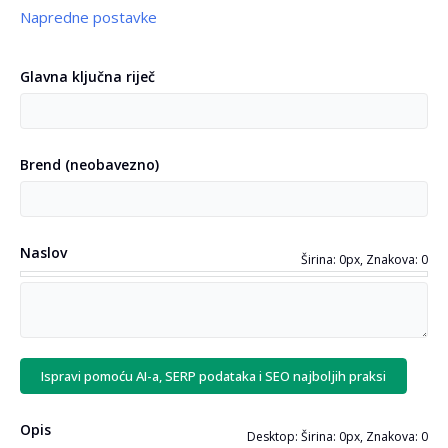
Napredne postavke
Jezik vaše stranice
Glavna ključna riječ
Otkrij jezik
Brend
(
neobavezno
)
Jezik prijevoda
(
neobavezno
)
Naslov
Širina: 0px, Znakova: 0
Sadržaj stranice ili izvorni kod
(
neobavezno
)
Ispravi pomoću AI-a, SERP podataka i SEO najboljih praksi
Opis
Desktop: Širina: 0px, Znakova: 0