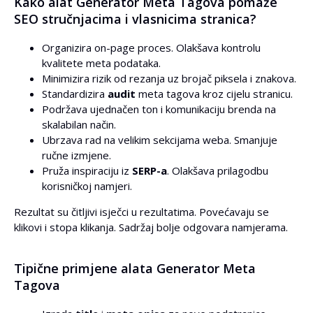
Kako alat Generator Meta Tagova pomaže
SEO stručnjacima i vlasnicima stranica?
Organizira on-page proces. Olakšava kontrolu
kvalitete meta podataka.
Minimizira rizik od rezanja uz brojač piksela i znakova.
Standardizira
audit
meta tagova kroz cijelu stranicu.
Podržava ujednačen ton i komunikaciju brenda na
skalabilan način.
Ubrzava rad na velikim sekcijama weba. Smanjuje
ručne izmjene.
Pruža inspiraciju iz
SERP-a
. Olakšava prilagodbu
korisničkoj namjeri.
Rezultat su čitljivi isječci u rezultatima. Povećavaju se
klikovi i stopa klikanja. Sadržaj bolje odgovara namjerama.
Tipične primjene alata Generator Meta
Tagova