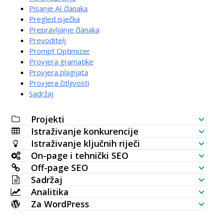
Pisanje AI članaka
Pregled isječka
Prepravljanje članaka
Prevoditelj
Prompt Optimizer
Provjera gramatike
Provjera plagijata
Provjera čitljivosti
Sadržaj
Projekti
Istraživanje konkurencije
SEO popis za provjeru
Istraživanje ključnih riječi
Provjera vidljivosti web stranice
On-page i tehnički SEO
Generator ključnih riječi
Off-page SEO
SERP analizator
SEO analiza
Sadržaj
Masovna provjera volumena pretrage
Provjera backlinkova
Analitika
Položaj ključnih riječi
AI generator članaka
Ideje za ključne riječi (podaci uživo)
Za WordPress
Najpovezanije stranice
Provjera pozicije ključne riječi
HTTP zahtjev
Uređivač sadržaja