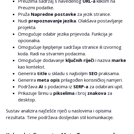
Preuzima sadržaj s navedenog
URL-a
klikom na
Preuzmi podatke.
Pruža
Napredne postavke
za jezik stranice.
Nudi
prepoznavanje jezika
. Olakšava postavljanje
projekta.
Omogućuje odabir jezika prijevoda. Funkcija je
opcionalna.
Omogućuje lijepljenje sadržaja stranice ili izvornog
koda. Radi na stvarnim podacima.
Omogućuje dodavanje
ključnih riječi
i naziva
marke
kao kontekst.
Generira
title
u skladu s najboljim
SEO
praksama.
Generira
meta opis
prilagođen korisničkoj namjeri.
Podržava
AI
s podacima iz
SERP-a
za odabrani upit.
Prikazuje širinu u
pikselima
i broj
znakova
za
desktop.
Sustav analizira najčešće riječi u naslovima i opisima
rezultata. Time podržava dosljedan stil komunikacije.