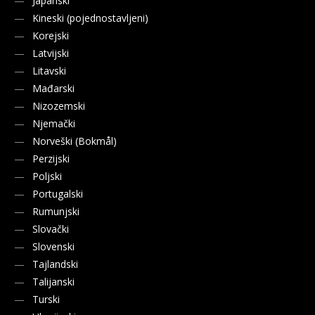
Japanski
Kineski (pojednostavljeni)
Korejski
Latvijski
Litavski
Mađarski
Nizozemski
Njemački
Norveški (Bokmål)
Perzijski
Poljski
Portugalski
Rumunjski
Slovački
Slovenski
Tajlandski
Talijanski
Turski