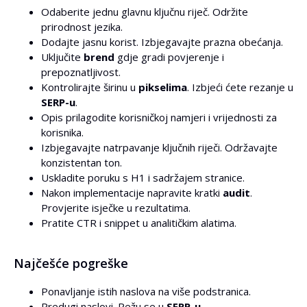
Odaberite jednu glavnu ključnu riječ. Održite
prirodnost jezika.
Dodajte jasnu korist. Izbjegavajte prazna obećanja.
Uključite
brend
gdje gradi povjerenje i
prepoznatljivost.
Kontrolirajte širinu u
pikselima
. Izbjeći ćete rezanje u
SERP-u
.
Opis prilagodite korisničkoj namjeri i vrijednosti za
korisnika.
Izbjegavajte natrpavanje ključnih riječi. Održavajte
konzistentan ton.
Uskladite poruku s H1 i sadržajem stranice.
Nakon implementacije napravite kratki
audit
.
Provjerite isječke u rezultatima.
Pratite CTR i snippet u analitičkim alatima.
Najčešće pogreške
Ponavljanje istih naslova na više podstranica.
Predugi naslovi. Režu se u
SERP-u
.