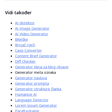
Da. Generator temelji prijedloge na podacima iz
SERP-a
.
Vidi također
To je
data-driven
pristup.
AI detektor
AI Image Generator
AI Video Generator
Bilješke
Brojač riječi
Case Converter
Content Brief Generator
Diff Checker
Generator ideja za blog objave
Generator meta oznaka
Generator naslova
Generator prompta
Generator strukture članka
Humanize AI
Language Detector
Lorem Ipsum Generator
Parafraziranje