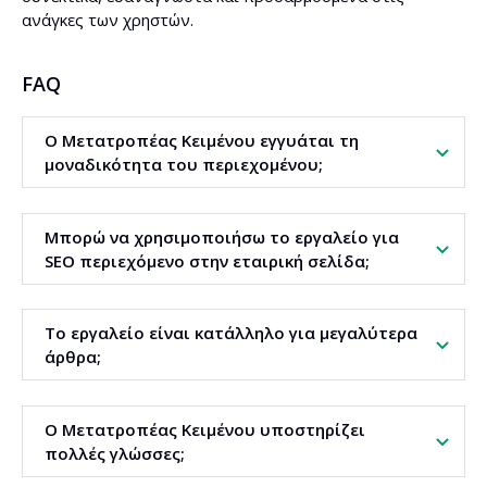
ανάγκες των χρηστών.
FAQ
Ο Μετατροπέας Κειμένου εγγυάται τη
μοναδικότητα του περιεχομένου;
Το εργαλείο δημιουργεί νέες εκδοχές προτάσεων με
Μπορώ να χρησιμοποιήσω το εργαλείο για
διατήρηση του νοήματος. Βοηθά στην αποφυγή
SEO περιεχόμενο στην εταιρική σελίδα;
διπλοτυπίας και λογοκλοπής, αλλά συνιστάται πάντα ο
τελικός έλεγχος από τον χρήστη.
Ναι. Ο Μετατροπέας Κειμένου λειτουργεί για blog άρθρα,
Το εργαλείο είναι κατάλληλο για μεγαλύτερα
περιγραφές κατηγοριών και σελίδες προσφορών.
άρθρα;
Υποστηρίζει τη βελτιστοποίηση για λέξεις-κλειδιά και
βελτιώνει την αναγνωσιμότητα.
Ναι. Μπορείτε να επεξεργαστείτε έως και περίπου 15.000
Ο Μετατροπέας Κειμένου υποστηρίζει
χαρακτήρες κάθε φορά. Για μεγαλύτερα περιεχόμενα,
πολλές γλώσσες;
συνίσταται να δουλεύετε σε τμήματα ώστε να
βελτιώνεται η επιμέλεια και ο ποιοτικός έλεγχος.