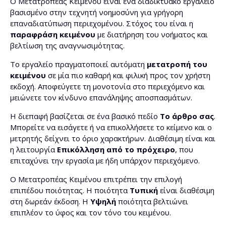
Ο Μετατροπέας Κειμένου είναι ένα διαδικτυακό εργαλείο
παράγραφο
βασισμένο στην τεχνητή νοημοσύνη για γρήγορη
επαναδιατύπωση περιεχομένου. Στόχος του είναι η
παραφράση κειμένου
με διατήρηση του νοήματος και
Προσθήκη HTML μορφοποίησης
βελτίωση της αναγνωσιμότητας.
Όχι περισσότερες από 5 προτάσεις ανά παράγραφο
Το εργαλείο πραγματοποιεί αυτόματη
μετατροπή του
κειμένου
σε μία πιο καθαρή και φιλική προς τον χρήστη
εκδοχή. Αποφεύγετε τη μονοτονία στο περιεχόμενο και
Διαίρεση παραγράφων με επικεφαλίδες >
μειώνετε τον κίνδυνο επανάληψης αποσπασμάτων.
Μετατροπή παθητικής φωνής σε ενεργητική
Η διεπαφή βασίζεται σε ένα βασικό πεδίο
Το άρθρο σας
.
Μπορείτε να εισάγετε ή να επικολλήσετε το κείμενο και ο
μετρητής δείχνει το όριο χαρακτήρων. Διαθέσιμη είναι και
Διόρθωση
η λειτουργία
Επικόλληση από το πρόχειρο
, που
επιταχύνει την εργασία με ήδη υπάρχον περιεχόμενο.
Δημιουργία meta τίτλου
Ο Μετατροπέας Κειμένου επιτρέπει την επιλογή
επιπέδου ποιότητας. Η ποιότητα
Τυπική
είναι διαθέσιμη
Δημιουργία meta περιγραφής
στη δωρεάν έκδοση. Η
Υψηλή
ποιότητα βελτιώνει
επιπλέον το ύφος και τον τόνο του κειμένου.