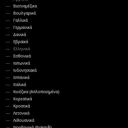
Βιετναμέζικα
Βουλγαρικά
Γαλλικά
Γερμανικά
Δανικά
Εβραϊκά
Ελληνικά
Εσθονικά
Ιαπωνικά
Ινδονησιακά
Ισπανικά
Ιταλικά
Κινέζικα (Απλοποιημένα)
Κορεατικά
Κροατικά
Λετονικά
Λιθουανικά
Νορβηγικά (Bokmål)