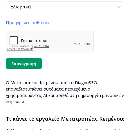
Προηγμένες ρυθμίσεις
Ύφος
Προσαρμοσμένο ύφος
Επαναγραφή
Ο Μετατροπέας Κειμένου από το DiagnoSEO
Προσθήκη εισαγωγής
επαναδιατυπώνει αυτόματα περιεχόμενο
χρησιμοποιώντας AI και βοηθά στη δημιουργία μοναδικών
Προσθήκη σύνοψης
κειμένων.
Συντόμευση προτάσεων σε 20 λέξεις
Τι κάνει το εργαλείο Μετατροπέας Κειμένου;
Διαίρεση κειμένου σε παραγράφους έως 100 λέξεις ανά