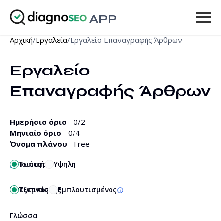
APP
Αρχική
/
Εργαλεία
/
Εργαλείο Επαναγραφής Άρθρων
Εργαλεία
Εργαλείο 
Τιμοκατάλογος
Επαναγραφής Άρθρων
Περισσότερα
Είσοδος
Ημερήσιο όριο
0
/2
Μηνιαίο όριο
0
/4
ΑΝΑΒΆΘΜΙΣΗ
Όνομα πλάνου
Free
Ποιότητα:
Τυπική
Υψηλή
Επεξεργαστής:
Τυπικός
Εμπλουτισμένος
Γλώσσα