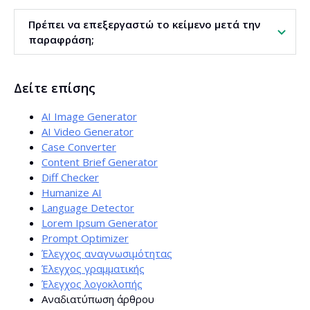
Ναι. Το εργαλείο υποστηρίζει πάνω από 140 γλώσσες.
Πρέπει να επεξεργαστώ το κείμενο μετά την
Μπορεί να εντοπίζει αυτόματα τη γλώσσα του κειμένου ή
παραφράση;
να επιλέξετε γλώσσα στόχου για την παραφράση.
Συνιστάται σύντομη επιμέλεια. Έτσι προσαρμόζετε το
Δείτε επίσης
ύφος στην εταιρική ταυτότητα, συμπληρώνετε
παραδείγματα και διασφαλίζετε ότι το περιεχόμενο
AI Image Generator
υπηρετεί πλήρως επιχειρησιακούς στόχους.
AI Video Generator
Case Converter
Content Brief Generator
Diff Checker
Humanize AI
Language Detector
Lorem Ipsum Generator
Prompt Optimizer
Έλεγχος αναγνωσιμότητας
Έλεγχος γραμματικής
Έλεγχος λογοκλοπής
Αναδιατύπωση άρθρου