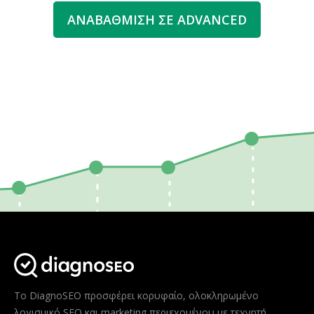
ΑΝΑΒΆΘΜΙΣΗ ΣΕ ADVANCED
Το DiagnoSEO προσφέρει κορυφαίο, ολοκληρωμένο
λογισμικό SEO και marketing περιεχομένου με τεχνητή