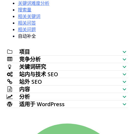
关键词难度分析
搜索量
相关关键词
相关问答
相关问题
自动补全
项目
竞争分析
SEO 检查清单
关键词研究
网站可见性检测
站内与技术 SEO
关键词生成器
站外 SEO
SERP 分析器
SEO 审计
内容
批量搜索量检测
反链分析工具
分析
关键词分布检测
AI 文章生成器
关键词创意（实时数据）
适用于 WordPress
最多被链接页面
关键词排名检测
HTTP 请求检测
内容编辑器
WordPress SEO 插件
主题地图生成器
新增反链
批量收录检测
网站监控
元标签生成器
多 WordPress 主题
TF IDF
丢失反链
SERP 检测工具