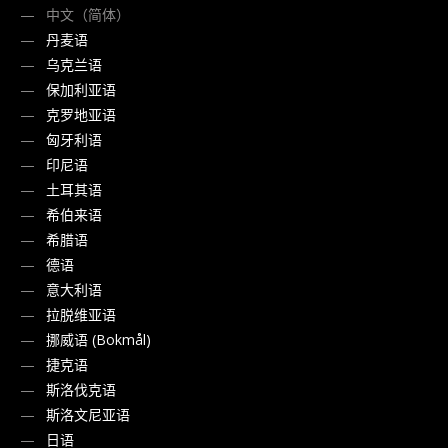
中文（简体）
丹麦语
乌克兰语
保加利亚语
克罗地亚语
匈牙利语
印尼语
土耳其语
希伯来语
希腊语
德语
意大利语
拉脱维亚语
挪威语 (Bokmål)
捷克语
斯洛伐克语
斯洛文尼亚语
日语