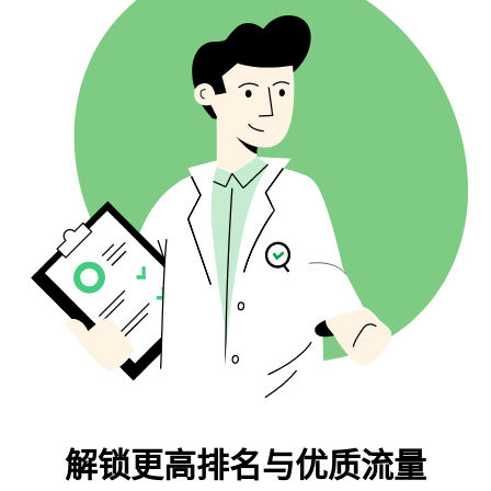
网站爬虫
AI 去人机痕迹
相关关键词
失效反链
AI 文章改写
问题挖掘
锚文本分布
释义工具
相关问题
反链位置
AI 标题生成器
自动补全
链接域名后缀
AI 提纲生成器
批量反链分析
翻译工具
摘要预览
博客选题生成器
语法检查
解锁更高排名与优质流量