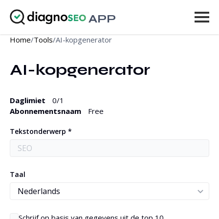
APP
Home
/
Tools
/
AI-kopgenerator
Tools
AI-kopgenerator
Prijzen
Meer
Daglimiet
0
/1
Abonnementsnaam
Free
Inloggen
Tekstonderwerp *
UPGRADEN
Taal
Schrijf op basis van gegevens uit de top 10