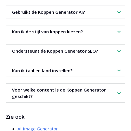
Gebruikt de Koppen Generator AI?
Ja. De tool maakt gebruik van kunstmatige intelligentie.
Kan ik de stijl van koppen kiezen?
Ja. Er zijn verschillende kopstijlen beschikbaar.
Ondersteunt de Koppen Generator SEO?
Ja. De koppen worden opgesteld op basis van analyse van
Kan ik taal en land instellen?
zoekresultaten.
Ja. Je kiest de taal en de gewenste markt.
Voor welke content is de Koppen Generator
geschikt?
De tool is ideaal voor blogs en nieuwssites.
Zie ook
AI Image Generator