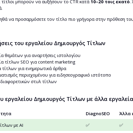
ι τίτλοι μπορούν να αυξήσουν το CTR κατά
10–20 τοις εκατό
.
ά.
ηθά να προσαρμόσετε τον τίτλο πιο γρήγορα στην πρόθεση του
ήσεις του εργαλείου Δημιουργός Τίτλων
ία θεμάτων για αναρτήσεις ιστολογίου
α τίτλων SEO για content marketing
α τίτλων για ενημερωτικά άρθρα
ατισμός περιεχομένου για ειδησεογραφικό ιστότοπο
 διαφορετικών στυλ τίτλων
υ εργαλείου Δημιουργός Τίτλων με άλλα εργαλεί
ότητα
DiagnoSEO
Άλλα 
ίτλων με AI
✅
✅