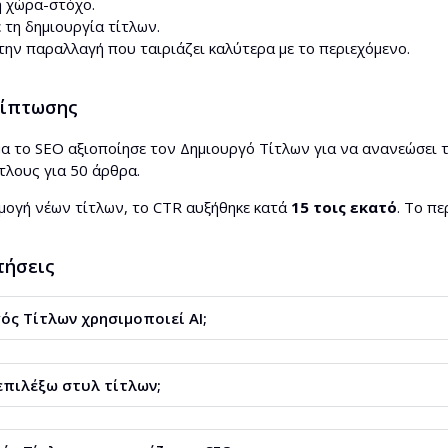
η χώρα-στόχο.
 τη δημιουργία τίτλων.
την παραλλαγή που ταιριάζει καλύτερα με το περιεχόμενο.
ρίπτωσης
μα το SEO αξιοποίησε τον Δημιουργό Τίτλων για να ανανεώσει
τλους για 50 άρθρα.
μογή νέων τίτλων, το CTR αυξήθηκε κατά
15 τοις εκατό
. Το π
τήσεις
ός Τίτλων χρησιμοποιεί AI;
ίο χρησιμοποιεί τεχνητή νοημοσύνη.
πιλέξω στυλ τίτλων;
θέσιμα διάφορα στυλ τίτλων.