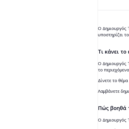
Έλεγχος μαζικών backlinks
Μεταφραστής
Προεπισκόπηση αποσπάσματος
Ο Δημιουργός Τ
υποστηρίζει τ
Generator ιδεών άρθρων
Έλεγχος γραμματικής
Τι κάνει το
Ο Δημιουργός Τ
το περιεχόμενο
Δίνετε το θέμα
Λαμβάνετε δημι
Πώς βοηθά τ
Ο Δημιουργός Τ