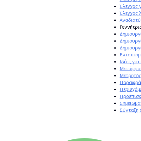
Έλεγχος 
Έλεγχος 
Αναδιατ
Γεννήτρι
Δημιουργ
Δημιουργ
Δημιουργ
Εντοπισμ
Ιδέες για
Μετάφρα
Μετρητής
Παραφρά
Περιεχόμ
Προεπισκ
Σημειωμα
Σύνταξη 