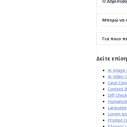
Ο Δημιουργ
Ναι. Οι τίτλο
Μπορώ να ο
Ναι. Επιλέγετε
Για ποιο π
Το εργαλείο εί
Δείτε επίσ
AI Image
AI Video 
Case Con
Content B
Diff Chec
Humanize
Language
Lorem Ip
Prompt O
Έλεγχος 