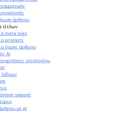
γραμματικής
λογοκλοπής
ύπωση άρθρου
α τίτλων
ία meta tags
ία prompts
ία δομής άρθρου
ός AI
 αναρτήσεις ιστολογίου
ση
 λέξεων
ση
ενο
όπηση snippet
τάριο
άρθρου με AI