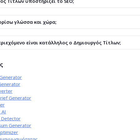
ός Τίτλων υποστηρίζει το SEO;
ι δημιουργούνται με βάση την ανάλυση των αποτελεσμάτων αναζ
ρίσω γλώσσα και χώρα;
 γλώσσα και αγορά-στόχο.
εριεχόμενο είναι κατάλληλος ο Δημιουργός Τίτλων;
ναι κατάλληλο για ιστολόγια και ενημερωτικές ιστοσελίδες.
ης
 Generator
Generator
verter
rief Generator
ker
 AI
 Detector
sum Generator
ptimizer
αναγνωσιμότητας