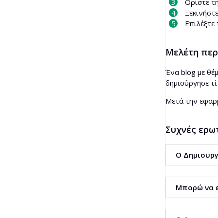
Ορίστε τ
Ξεκινήστε
Επιλέξτε 
Μελέτη πε
Ένα blog με θέ
δημιούργησε τί
Μετά την εφαρ
Συχνές ερω
Ο Δημιουργ
Ναι. Το εργαλε
Μπορώ να ε
Ναι. Είναι δια