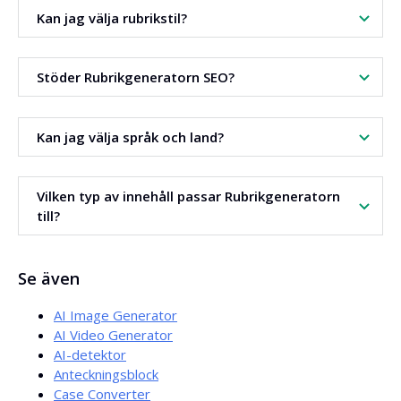
Ja. Verktyget använder artificiell intelligens.
Kan jag välja rubrikstil?
Ja. Flera rubrikstilar är tillgängliga.
Stöder Rubrikgeneratorn SEO?
Ja. Rubriker skapas baserat på analys av sökresultat.
Kan jag välja språk och land?
Ja. Du väljer språk och målmarknad.
Vilken typ av innehåll passar Rubrikgeneratorn
till?
Verktyget är idealiskt för bloggar och nyhetssajter.
Se även
AI Image Generator
AI Video Generator
AI-detektor
Anteckningsblock
Case Converter