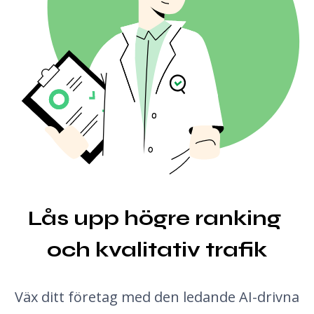
Backlink-platser
AI-rubrikgenerator
Autofyll
Länkande TLDs
AI-outlinergenerator
Bulk Backlink Checker
Översättare
Utdragsförhandsvisning
Generator för blogginläggsidéer
Grammatikkontroll
Lås upp högre ranking 
och kvalitativ trafik
Väx ditt företag med den ledande AI-drivna