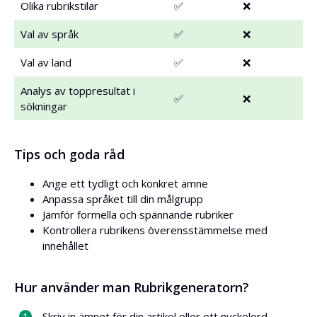
Olika rubrikstilar
✅
❌
Val av språk
✅
❌
Val av land
✅
❌
Analys av toppresultat i
✅
❌
sökningar
Tips och goda råd
Ange ett tydligt och konkret ämne
Anpassa språket till din målgrupp
Jämför formella och spännande rubriker
Kontrollera rubrikens överensstämmelse med
innehållet
Hur använder man Rubrikgeneratorn?
Skriv in ämnet för din artikel eller ett nyckelord.