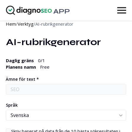
APP
Hem
/
Verktyg
/
AI-rubrikgenerator
Verktyg
AI-rubrikgenerator
Prissättning
Mer
Daglig gräns
0
/1
Planens namn
Free
Logga in
Ämne för text *
UPPGRADERA
Språk
Skriv baserat på data från de 10 bästa sökresultaten i