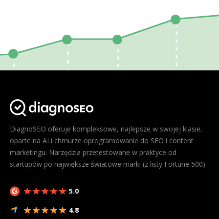
DiagnoSEO oferuje kompleksowe, najlepsze w swojej klasie,
oparte na AI i chmurze oprogramowanie do SEO i content
marketingu. Narzędzia przetestowane w praktyce od
startupów po największe światowe marki (z listy Fortune 500).
5.0
4.8