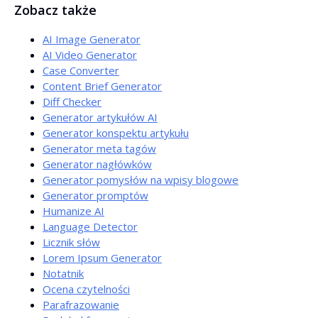
Zobacz także
sprawdzanie po korektach.
AI Image Generator
AI Video Generator
Case Converter
Content Brief Generator
Diff Checker
Generator artykułów AI
Generator konspektu artykułu
Generator meta tagów
Generator nagłówków
Generator pomysłów na wpisy blogowe
Generator promptów
Humanize AI
Language Detector
Licznik słów
Lorem Ipsum Generator
Notatnik
Ocena czytelności
Parafrazowanie