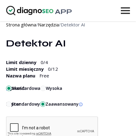
APP
Strona główna
/
Narzędzia
/
Detektor AI
Narzędzia
Detektor AI
Cennik
Więcej
Limit dzienny
0
/4
Limit miesięczny
0
/12
Zaloguj się
Nazwa planu
Free
ULEPSZ
Jakość:
Standardowa
Wysoka
Edytor:
Standardowy
Zaawansowany