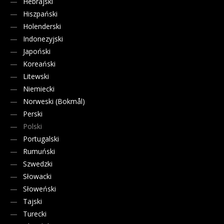
Hebrajski
Hiszpański
Holenderski
Indonezyjski
Japoński
Koreański
Litewski
Niemiecki
Norweski (Bokmål)
Perski
Polski
Portugalski
Rumuński
Szwedzki
Słowacki
Słoweński
Tajski
Turecki