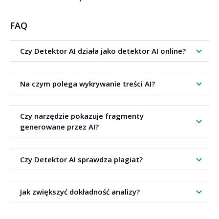
FAQ
Czy Detektor AI działa jako detektor AI online?
Tak. Narzędzie działa online i umożliwia analizę tekstów
Na czym polega wykrywanie treści AI?
oraz dokumentów.
Analiza opiera się na badaniu stylu, spójności oraz
Czy narzędzie pokazuje fragmenty
przewidywalności języka.
generowane przez AI?
Tak. Wskazuje fragmenty tekstu ocenione jako
Czy Detektor AI sprawdza plagiat?
wygenerowane przez AI.
Nie. Narzędzie służy do detekcji treści AI, a nie do analizy
Jak zwiększyć dokładność analizy?
plagiatu.
Analizuj pełne teksty, dodawaj kontekst i powtarzaj