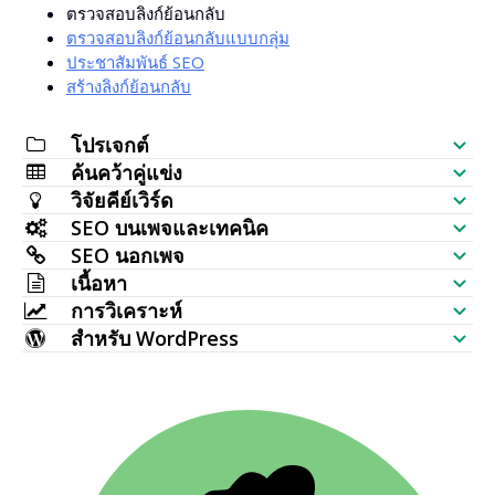
ตรวจสอบลิงก์ย้อนกลับ
ตรวจสอบลิงก์ย้อนกลับแบบกลุ่ม
ประชาสัมพันธ์ SEO
สร้างลิงก์ย้อนกลับ
โปรเจกต์
ค้นคว้าคู่แข่ง
รายการตรวจสอบ SEO
วิจัยคีย์เวิร์ด
เช็กการมองเห็นเว็บไซต์
SEO บนเพจและเทคนิค
ตัวสร้างคีย์เวิร์ด
SEO นอกเพจ
วิเคราะห์ SERP
ตรวจสอบ SEO
เนื้อหา
เช็กปริมาณค้นหาจำนวนมาก
ตัวตรวจสอบแบ็กลิงก์
การวิเคราะห์
ตำแหน่งคีย์เวิร์ด
ตัวสร้างบทความ AI
ไอเดียคีย์เวิร์ด (ข้อมูลสด)
สำหรับ WordPress
หน้าที่มีลิงก์มากที่สุด
ตรวจสอบอันดับคีย์เวิร์ด
HTTP Request
เครื่องมือแก้ไขเนื้อหา
ปลั๊กอิน SEO สำหรับ WordPress
ตัวสร้างแผนที่หัวข้อ
แบ็กลิงก์ใหม่
ตรวจสอบการจัดทำดัชนีจำนวนมาก
การตรวจสอบเว็บไซต์
ตัวสร้างแท็กเมตา
ธีม WordPress หลายแบบ
TF IDF
แบ็กลิงก์ที่หายไป
เช็ก SERP
ตรวจครอบคลุมเว็บไซต์
ทำให้ AI เป็นมนุษย์
คีย์เวิร์ดที่เกี่ยวข้อง
แบ็กลิงก์ที่เสีย