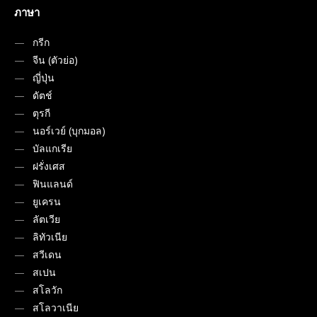
ภาษา
กรีก
จีน (ตัวย่อ)
ญี่ปุ่น
ดัตช์
ตุรกี
นอร์เวย์ (บุกมอล)
บัลแกเรีย
ฝรั่งเศส
ฟินแลนด์
ยูเครน
ลัตเวีย
ลิทัวเนีย
สวีเดน
สเปน
สโลวัก
สโลวาเนีย