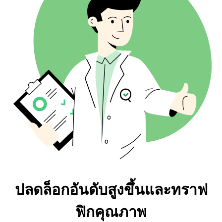
ตัวเขียนบทความ AI ใหม่
คำถาม
การกระจายข้อความลิงก์
แปลงประโยคใหม่
ผู้คนยังถาม
ตำแหน่งแบ็กลิงก์
ตัวสร้างหัวข้อ AI
เติมข้อความอัตโนมัติ
โดเมนระดับบนสุดที่ลิงก์
ตัวสร้างโครงร่าง AI
ตรวจสอบแบ็กลิงก์จำนวนมาก
นักแปลภาษา
ดูตัวอย่าง Snippet
ตัวสร้างไอเดียโพสต์บล็อก
ตรวจสอบไวยากรณ์
ปลดล็อกอันดับสูงขึ้นและทราฟ
ฟิกคุณภาพ