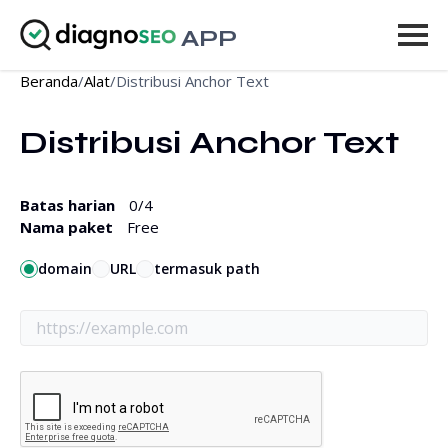
APP
Beranda
/
Alat
/
Distribusi Anchor Text
Alat
Distribusi Anchor Text
Harga
Lainnya
Batas harian
0
/4
Nama paket
Free
Masuk
domain
URL
termasuk path
UPGRADE