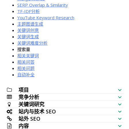
SERP Overlap & Similarity
TF-IDF分析
YouTube Keyword Research
主题图谱生成
关键词创意
关键词生成
关键词难度分析
搜索量
相关关键词
相关问答
相关问题
自动补全
项目
竞争分析
SEO 检查清单
关键词研究
网站可见性检测
站内与技术 SEO
关键词生成器
站外 SEO
SERP 分析器
SEO 审计
内容
批量搜索量检测
反链分析工具