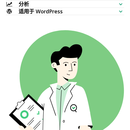
分析
关键词分布检测
AI 文章生成器
关键词创意（实时数据）
适用于 WordPress
最多被链接页面
关键词排名检测
HTTP 请求检测
内容编辑器
WordPress SEO 插件
主题地图生成器
新增反链
批量收录检测
网站监控
元标签生成器
多 WordPress 主题
TF IDF
丢失反链
SERP 检测工具
网站爬虫
AI 去人机痕迹
相关关键词
失效反链
AI 文章改写
问题挖掘
锚文本分布
释义工具
相关问题
反链位置
AI 标题生成器
自动补全
链接域名后缀
AI 提纲生成器
批量反链分析
翻译工具
摘要预览