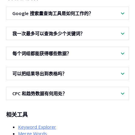
Google 搜索量查询工具是如何工作的？
输入关键词列表，选择语言和地区后，本工具将显示每月均值
我一次最多可以查询多少个关键词？
的搜索量、搜索意图、关键词难度、CPC 及趋势。
在付费计划里，您一次可查询最多 1000 个关键词，足以满足
每个词组都能获得哪些数据？
大型项目需求。
每个词组均可获得搜索量、搜索意图、估算难度、CPC 以及
可以把结果导出到表格吗？
最近 12 个月的趋势数据。
可以。您可用导出为 CSV 或复制到剪贴板功能，再粘贴到您
CPC 和趋势数据有何用处？
的表格中。
CPC 助于评估词组商业潜力，趋势揭示用户兴趣变化。这都
相关工具
有助于内容与营销规划。高点击单价的长尾词通常带来更高转
化率。
Keyword Explorer
Merge Words