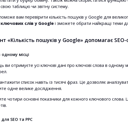
ультати у буфер обміну. Також можна скористатися функцією
 свою таблицю чи звітну систему.
оможе вам перевірити кількість пошуків у Google для велико
 ключових слів у Google
і зможете обрати найкращі теми дл
нт «Кількість пошуків у Google» допомагає SEO-
в одному місці
ь ви отримуєте усі ключові дані про ключові слова в одному м
рел.
нтажити список навіть із тисячі фраз. Це дозволяє аналізуват
бите одне велике дослідження.
те чотири основні показники для кожного ключового слова. Ц
тів.
 для SEO та PPC