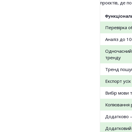
проєктів, де п
Функціонал
Перевірка о
Аналіз до 1
Одночасний п
тренду
Тренд пошукі
Експорт усіх
Вибір мови 
Копіювання 
Додатково —
Додатковий 