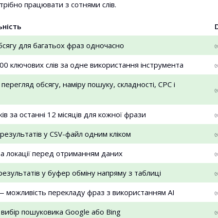
отрібно працювати з сотнями слів.
ьність
бсягу для багатьох фраз одночасно
000 ключових слів за одне використання інструмента
ерегляд обсягу, наміру пошуку, складності, CPC і
в за останні 12 місяців для кожної фрази
 результатів у CSV-файл одним кліком
та локації перед отриманням даних
результатів у буфер обміну напряму з таблиці
 можливість перекладу фраз з використанням AI
вибір пошуковика Google або Bing