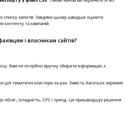
експорту у файл CSV
. Таким чином ви перенесете всі
го списку запитів. Завдяки цьому швидше оціните
я контенту та кампаній.
фахівцям і власникам сайтів?
ісці. Вам не потрібно вручну збирати інформацію з
и цілі тематичні кластери за раз. Замість багатьох окремих
е обсяг, складність, CPC і тренд. Це пришвидшує рішення