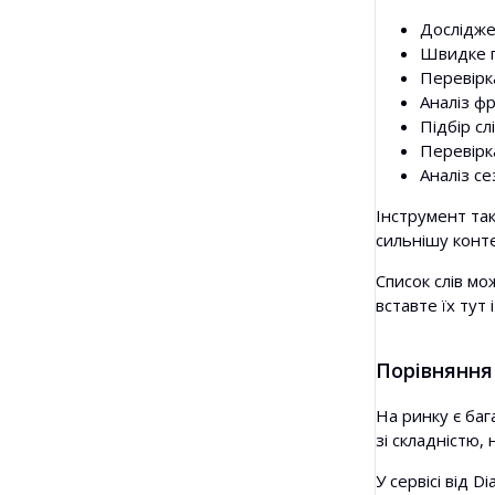
Досліджен
Швидке по
Перевірка
Аналіз фр
Підбір сл
Перевірк
Аналіз с
Інструмент так
сильнішу конт
Список слів мо
вставте їх тут 
Порівняння 
На ринку є баг
зі складністю,
У сервісі від 