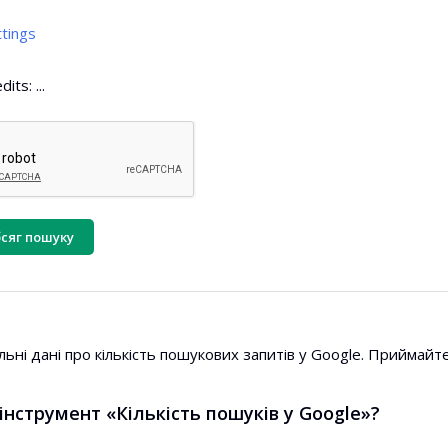
tings
edits:
...
сяг пошуку
ьні дані про кількість пошукових запитів у Google. Приймайт
нструмент «Кількість пошуків у Google»?