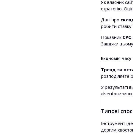
Як власник сай
стратегію. Оцін
Дані про
скла
робити ставку 
Показник
CPC
Завдяки цьому
Економія часу 
Тренд за оста
розподіляєте р
У результаті в
лічені хвилини.
Типові спос
Інструмент ід
довгим хвосто