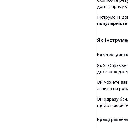
Скопіюйте рез
дані напряму у
Інструмент доп
популярність
Як інструме
Ключові дані 
Як SEO-фахівец
декількох дже
Ви можете зава
запитів ви ро
Ви одразу бачи
щодо пріорите
Кращі рішення