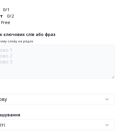
0
/1
іт
0
/2
Free
ік ключових слів або фраз
ому слову на рядок
ташування