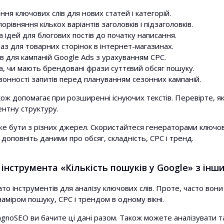
ня ключових слів для нових статей і категорій.
рівняння кількох варіантів заголовків і підзаголовків.
 ідей для блогових постів до початку написання.
аз для товарних сторінок в інтернет-магазинах.
ів для кампаній Google Ads з урахуванням CPC.
а, чи мають брендовані фрази суттєвий обсяг пошуку.
езонності запитів перед плануванням сезонних кампаній.
ож допомагає при розширенні існуючих текстів. Перевірте, як
ентну структуру.
же бути з різних джерел. Скористайтеся генераторами ключови
і доповніть даними про обсяг, складність, CPC і тренд.
інструмента «Кількість пошуків у Google» з інш
ато інструментів для аналізу ключових слів. Проте, часто во
 наміром пошуку, CPC і трендом в одному вікні.
DiagnoSEO ви бачите ці дані разом. Також можете аналізувати 