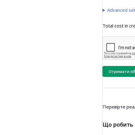
Генератор структури статті
Advanced set
Масова перевірка беклінків
Перекладач
Total cost in cr
Перегляд сніпета
Генератор ідей для блогу
Перевірка граматики
Отримати об
Перевірте реал
Що робить і