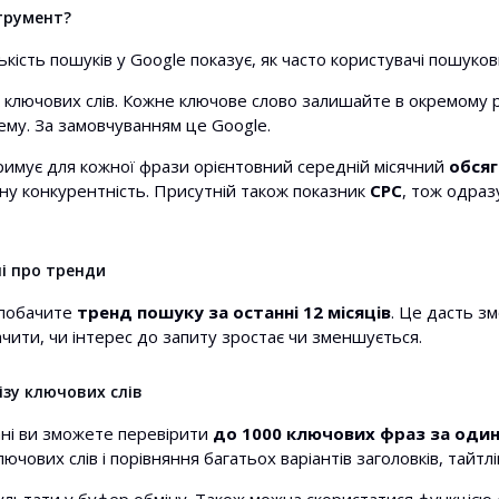
трумент?
ькість пошуків у Google показує, як часто користувачі пошуков
к ключових слів. Кожне ключове слово залишайте в окремому 
ему. За замовчуванням це Google.
римує для кожної фрази орієнтовний середній місячний
обсяг
ну конкурентність. Присутній також показник
CPC
, тож одраз
і про тренди
 побачите
тренд пошуку за останні 12 місяців
. Це дасть з
чити, чи інтерес до запиту зростає чи зменшується.
ізу ключових слів
ані ви зможете перевірити
до 1000 ключових фраз за один
чових слів і порівняння багатьох варіантів заголовків, тайтлів