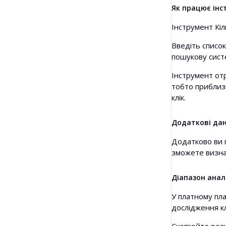
Як працює інс
Інструмент Кіл
Введіть списо
пошукову сист
Інструмент от
тобто приблиз
клік.
Додаткові дан
Додатково ви
зможете визна
Діапазон анал
У платному пл
дослідження клю