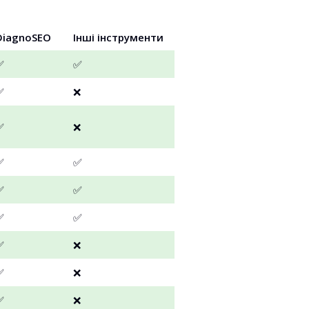
DiagnoSEO
Інші інструменти
✅
✅
✅
❌
✅
❌
✅
✅
✅
✅
✅
✅
✅
❌
✅
❌
✅
❌