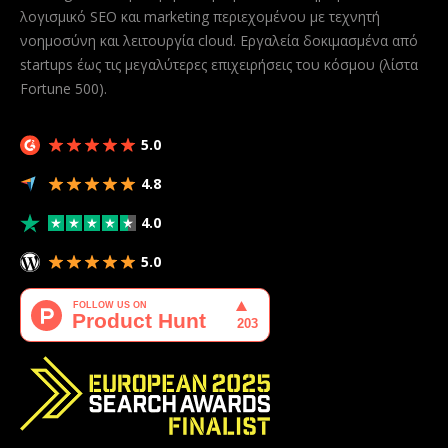
λογισμικό SEO και marketing περιεχομένου με τεχνητή
νοημοσύνη και λειτουργία cloud. Εργαλεία δοκιμασμένα από
startups έως τις μεγαλύτερες επιχειρήσεις του κόσμου (λίστα
Fortune 500).
5.0
4.8
4.0
5.0