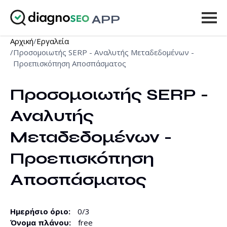
APP
Αρχική
/
Εργαλεία
Εργαλεία
/
Προσομοιωτής SERP - Αναλυτής Μεταδεδομένων -
Προεπισκόπηση Αποσπάσματος
Τιμοκατάλογος
Προσομοιωτής SERP - 
Περισσότερα
Αναλυτής 
Είσοδος
Μεταδεδομένων - 
ΑΝΑΒΆΘΜΙΣΗ
Προεπισκόπηση 
Αποσπάσματος
Ημερήσιο όριο
:
0
/
3
Όνομα πλάνου
:
free