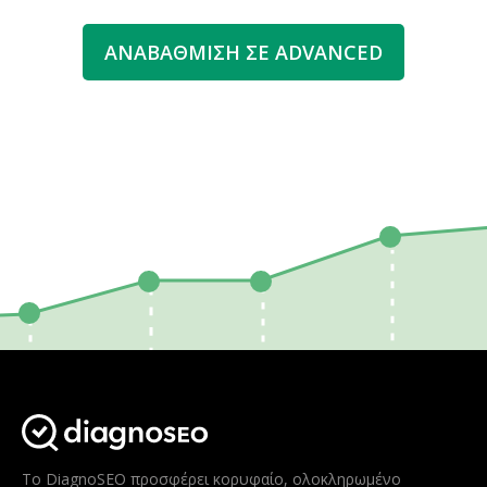
ΑΝΑΒΆΘΜΙΣΗ ΣΕ ADVANCED
Το DiagnoSEO προσφέρει κορυφαίο, ολοκληρωμένο