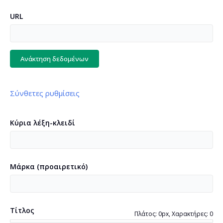
URL
Ανάκτηση δεδομένων
Σύνθετες ρυθμίσεις
Γλώσσα της σελίδας σας
Κύρια λέξη-κλειδί
Ανίχνευση γλώσσας
Μάρκα
(
προαιρετικό
)
Γλώσσα μετάφρασης
(
προαιρετικό
)
Τίτλος
Πλάτος: 0px, Χαρακτήρες: 0
Περιεχόμενο σελίδας ή κώδικας πηγής
(
προαιρετικό
)