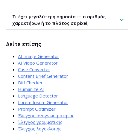
Όχι πάντα. Η Google μερικές φορές τροποποιεί τα meta
Τι έχει μεγαλύτερη σημασία — ο αριθμός
tags, αλλά η προεπισκόπηση σας επιτρέπει να τα
χαρακτήρων ή το πλάτος σε pixel;
δημιουργείτε σύμφωνα με τις βέλτιστες πρακτικές,
αυξάνοντας τις πιθανότητες να εμφανιστούν έτσι.
Το πλάτος σε pixel. Η Google περικόπτει τίτλους και
Δείτε επίσης
περιγραφές βάσει πλάτους και όχι αριθμού χαρακτήρων.
Προσπαθήστε να μην υπερβείτε περίπου 580 px για τον
AI Image Generator
τίτλο και 920 px για την περιγραφή.
AI Video Generator
Case Converter
Content Brief Generator
Diff Checker
Humanize AI
Language Detector
Lorem Ipsum Generator
Prompt Optimizer
Έλεγχος αναγνωσιμότητας
Έλεγχος γραμματικής
Έλεγχος λογοκλοπής