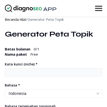
APP
Beranda
/
Alat
/
Generator Peta Topik
Alat
Generator Peta Topik
Harga
Lainnya
Batas bulanan
0
/1
Nama paket
Free
Masuk
Kata kunci (niche) *
UPGRADE
Bahasa *
Bahasa terjemahan (opsional)