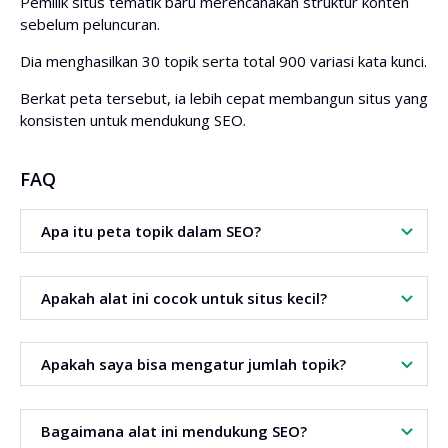
Pemilik situs tematik baru merencanakan struktur konten
sebelum peluncuran.
Dia menghasilkan 30 topik serta total 900 variasi kata kunci.
Berkat peta tersebut, ia lebih cepat membangun situs yang
konsisten untuk mendukung SEO.
FAQ
Apa itu peta topik dalam SEO?
Peta topik dalam SEO adalah struktur topik yang
Apakah alat ini cocok untuk situs kecil?
terorganisir di sekitar satu area.
Ya. Pembuat Peta Topik juga cocok untuk proyek-proyek
Apakah saya bisa mengatur jumlah topik?
kecil.
Ya. Anda dapat menentukan sendiri berapa banyak topik
Bagaimana alat ini mendukung SEO?
dan variasi yang ingin dihasilkan.