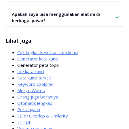
Membantu membangun otoritas topik serta struktur
Apakah saya bisa menggunakan alat ini di
konten yang logis.
berbagai pasar?
Ya. Alat ini mendukung berbagai bahasa dan pasar.
Lihat juga
Cek tingkat kesulitan kata kunci
Generator kata kunci
Generator peta topik
Ide kata kunci
Kata kunci terkait
Keyword Explorer
Merge Words
Orang juga bertanya
Otomatis lengkap
Pertanyaan
SERP Overlap & Similarity
TF-IDF
Volume pencarian