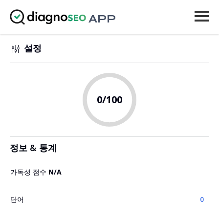
APP
도구
설정
가격
더 보기
0
/100
로그인
업그레이드
정보 & 통계
가독성 점수
N/A
단어
0