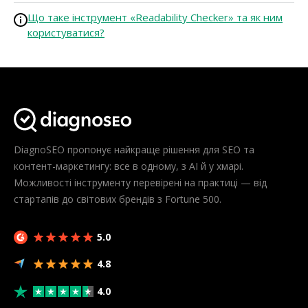
Що таке інструмент «Readability Checker» та як ним
користуватися?
DiagnoSEO пропонує найкраще рішення для SEO та
контент-маркетингу: все в одному, з AI й у хмарі.
Можливості інструменту перевірені на практиці — від
стартапів до світових брендів з Fortune 500.
5.0
4.8
4.0