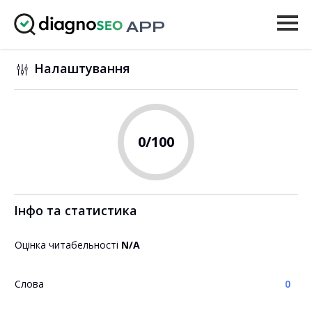
APP
Інструменти
Налаштування
Ціни
Ще
0
/100
Увійти
ОНОВИТИ
Інфо та статистика
Оцінка читабельності
N/A
Слова
0