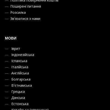
Політика повернення коштів
Поширені питання
Розсилка
Зв'язатися з нами
МОВИ
Іврит
Індонезійська
Іспанська
Італійська
Англійська
Болгарська
В'єтнамська
Грецька
Данська
Естонська
Китайська (спрощена)