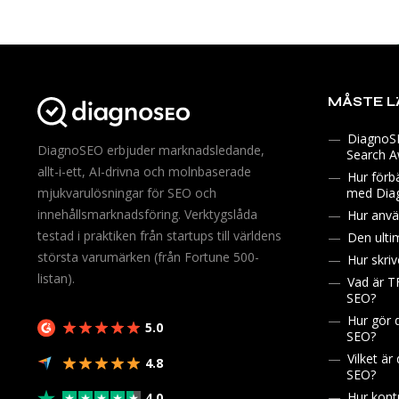
MÅSTE L
DiagnoSEO
DiagnoSEO erbjuder marknadsledande,
Search 
allt-i-ett, AI-drivna och molnbaserade
Hur förb
med Diag
mjukvarulösningar för SEO och
innehållsmarknadsföring. Verktygslåda
Hur anvä
testad i praktiken från startups till världens
Den ulti
största varumärken (från Fortune 500-
Hur skriv
listan).
Vad är T
SEO?
Hur gör 
5.0
SEO?
Vilket ä
4.8
SEO?
Hur kontr
4.0