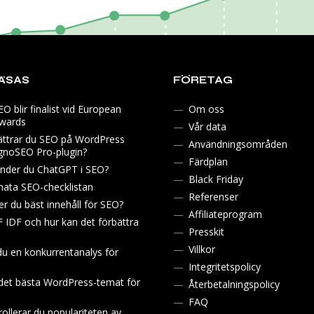
ÄSAS
FÖRETAG
 blir finalist vid European
Om oss
Awards
Vår data
ättrar du SEO på WordPress
Användningsområden
noSEO Pro-plugin?
Färdplan
nder du ChatGPT i SEO?
Black Friday
mata SEO-checklistan
Referenser
er du bäst innehåll för SEO?
Affiliateprogram
F IDF och hur kan det förbättra
Presskit
Villkor
du en konkurrentanalys för
Integritetspolicy
r det bästa WordPress-temat för
Återbetalningspolicy
FAQ
ollerar du populariteten av