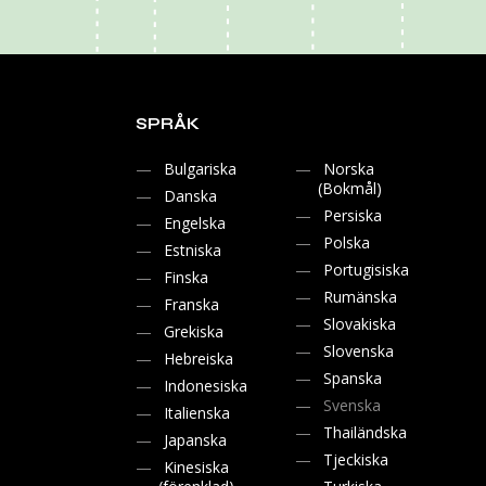
SPRÅK
Bulgariska
Norska
(Bokmål)
Danska
Persiska
Engelska
Polska
Estniska
Portugisiska
Finska
Rumänska
Franska
Slovakiska
Grekiska
Slovenska
Hebreiska
Spanska
Indonesiska
Svenska
Italienska
Thailändska
Japanska
Tjeckiska
Kinesiska