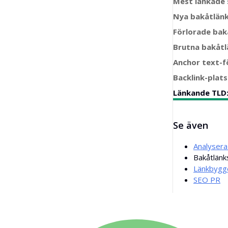
Mest länkade 
Bulk Backlink Checker
Nya bakåtlän
Översättare
Förlorade bak
Utdragsförhandsvisning
Brutna bakåtl
Anchor text-f
Generator för blogginläggsidéer
Backlink-plats
Grammatikkontroll
Länkande TLD
Se även
Analysera
Bakåtlänk
Länkbygg
SEO PR