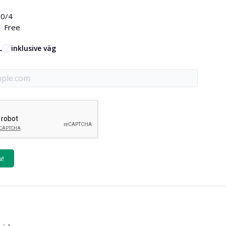
0
/4
Free
L
inklusive väg
u!