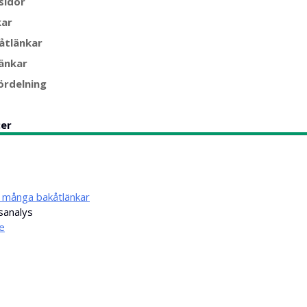
sidor
kar
åtlänkar
änkar
ördelning
:er
 många bakåtlänkar
sanalys
e