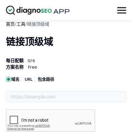
APP
首页
/
工具
/
链接顶级域
工具
链接顶级域
价格
更多
每日配额
0
/4
方案名称
Free
登录
域名
URL
包含路径
升级