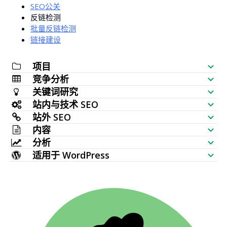
SEO公关
反链检测
批量反链检测
链接建设
项目
竞争分析
SEO 检查清单
关键词研究
网站可见性检测
站内与技术 SEO
关键词生成器
站外 SEO
SERP 分析器
SEO 审计
内容
批量搜索量检测
反链分析工具
分析
关键词分布检测
AI 文章生成器
关键词创意（实时数据）
适用于 WordPress
最多被链接页面
关键词排名检测
HTTP 请求检测
内容编辑器
WordPress SEO 插件
主题地图生成器
新增反链
批量收录检测
网站监控
元标签生成器
多 WordPress 主题
TF IDF
丢失反链
SERP 检测工具
网站爬虫
AI 去人机痕迹
相关关键词
失效反链