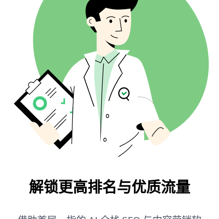
AI 文章改写
问题挖掘
锚文本分布
释义工具
相关问题
反链位置
AI 标题生成器
自动补全
链接域名后缀
AI 提纲生成器
批量反链分析
翻译工具
摘要预览
博客选题生成器
语法检查
解锁更高排名与优质流量