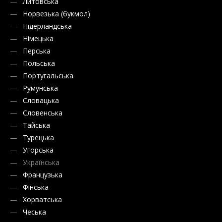
Литовська
Норвезька (букмол)
Нідерландська
Німецька
Перська
Польська
Португальська
Румунська
Словацька
Словенська
Тайська
Турецька
Угорська
Українська
Французька
Фінська
Хорватська
Чеська