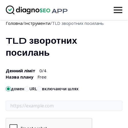
APP
Головна
/
Інструменти
/
TLD зворотних посилань
Інструменти
TLD зворотних 
Ціни
посилань
Ще
Увійти
Денний ліміт
0
/4
Назва плану
Free
ОНОВИТИ
домен
URL
включаючи шлях