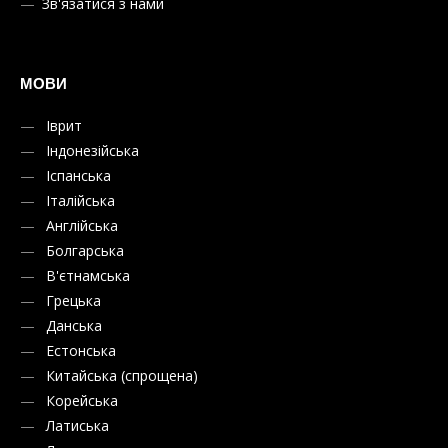
Зв'язатися з нами
МОВИ
Іврит
Індонезійська
Іспанська
Італійська
Англійська
Болгарська
В'єтнамська
Грецька
Данська
Естонська
Китайська (спрощена)
Корейська
Латиська