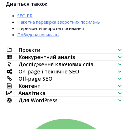
Дивіться також
SEO PR
Пакетна перевірка зворотних посилань
Перевірити зворотні посилання
Побудова посилань
Проєкти
Конкурентний аналіз
SEO-чеклист
Дослідження ключових слів
Перевірка видимості сайту
On-page і технічне SEO
Генератор ключових слів
Off-page SEO
Аналіз SERP
SEO-аудит
Контент
Масова перевірка обсягу пошуку
Перевірка зовнішніх посилань
Аналітика
Вживання ключових слів
Генератор AI-статей
Ідеї ключових слів (онлайн дані)
Для WordPress
Найбільш лінковані сторінки
Перевірка позицій ключових слів
HTTP-запит
Редактор контенту
WordPress SEO плагін
Генератор топічної карти
Нові беклінки
Масова перевірка індексації
Моніторинг сайту
Генератор мета-тегів
Мульти тема WordPress
TF IDF
Втрачені беклінки
Перевірка SERP