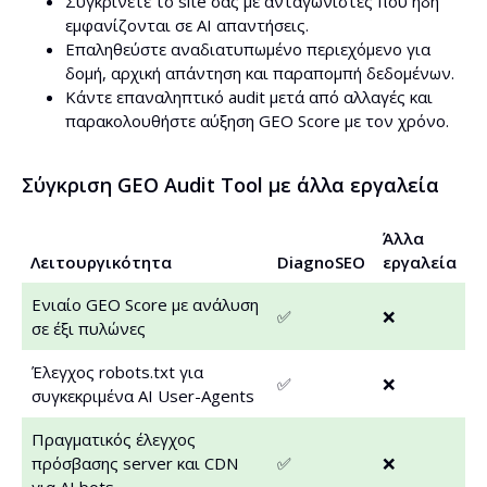
Συγκρίνετε το site σας με ανταγωνιστές που ήδη
εμφανίζονται σε AI απαντήσεις.
Επαληθεύστε αναδιατυπωμένο περιεχόμενο για
δομή, αρχική απάντηση και παραπομπή δεδομένων.
Κάντε επαναληπτικό audit μετά από αλλαγές και
παρακολουθήστε αύξηση GEO Score με τον χρόνο.
Σύγκριση GEO Audit Tool με άλλα εργαλεία
Άλλα
Λειτουργικότητα
DiagnoSEO
εργαλεία
Ενιαίο GEO Score με ανάλυση
✅
❌
σε έξι πυλώνες
Έλεγχος robots.txt για
✅
❌
συγκεκριμένα AI User-Agents
Πραγματικός έλεγχος
πρόσβασης server και CDN
✅
❌