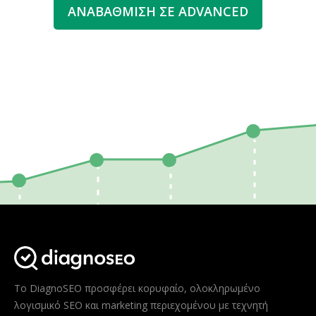
ΑΝΑΒΆΘΜΙΣΗ ΣΕ ADVANCED
Το DiagnoSEO προσφέρει κορυφαίο, ολοκληρωμένο
λογισμικό SEO και marketing περιεχομένου με τεχνητή