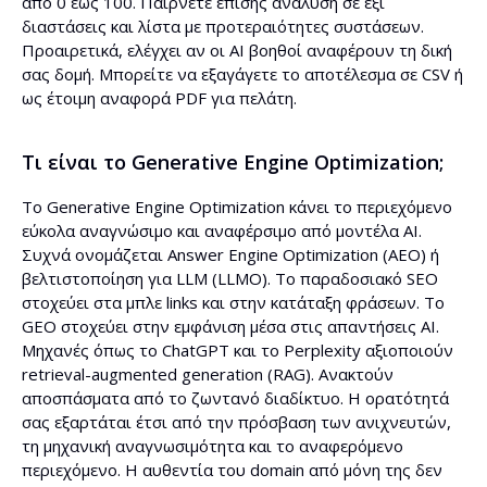
από 0 έως 100. Παίρνετε επίσης ανάλυση σε έξι
διαστάσεις και λίστα με προτεραιότητες συστάσεων.
Προαιρετικά, ελέγχει αν οι AI βοηθοί αναφέρουν τη δική
σας δομή. Μπορείτε να εξαγάγετε το αποτέλεσμα σε CSV ή
ως έτοιμη αναφορά PDF για πελάτη.
Τι είναι το Generative Engine Optimization;
Το Generative Engine Optimization κάνει το περιεχόμενο
εύκολα αναγνώσιμο και αναφέρσιμο από μοντέλα AI.
Συχνά ονομάζεται Answer Engine Optimization (AEO) ή
βελτιστοποίηση για LLM (LLMO). Το παραδοσιακό SEO
στοχεύει στα μπλε links και στην κατάταξη φράσεων. Το
GEO στοχεύει στην εμφάνιση μέσα στις απαντήσεις AI.
Μηχανές όπως το ChatGPT και το Perplexity αξιοποιούν
retrieval-augmented generation (RAG). Ανακτούν
αποσπάσματα από το ζωντανό διαδίκτυο. Η ορατότητά
σας εξαρτάται έτσι από την πρόσβαση των ανιχνευτών,
τη μηχανική αναγνωσιμότητα και το αναφερόμενο
περιεχόμενο. H αυθεντία του domain από μόνη της δεν