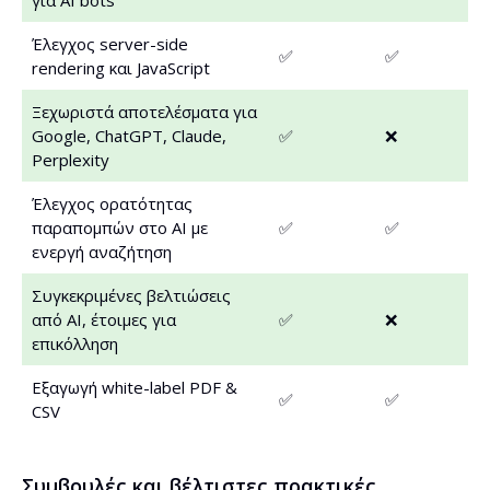
για AI bots
Έλεγχος server-side
✅
✅
rendering και JavaScript
Ξεχωριστά αποτελέσματα για
Google, ChatGPT, Claude,
✅
❌
Perplexity
Έλεγχος ορατότητας
παραπομπών στο AI με
✅
✅
ενεργή αναζήτηση
Συγκεκριμένες βελτιώσεις
από AI, έτοιμες για
✅
❌
επικόλληση
Εξαγωγή white-label PDF &
✅
✅
CSV
Συμβουλές και βέλτιστες πρακτικές