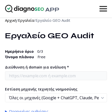
APP
Αρχική
/
Εργαλεία
/
Εργαλείο GEO Audit
Εργαλεία
Εργαλείο GEO Audit
Τιμοκατάλογος
Περισσότερα
Ημερήσιο όριο
0
/3
Όνομα πλάνου
Free
Είσοδος
Διεύθυνση ή domain για ανάλυση *
ΑΝΑΒΆΘΜΙΣΗ
Εστίαση μηχανής τεχνητής νοημοσύνης
Προηγμένες ρυθμίσεις