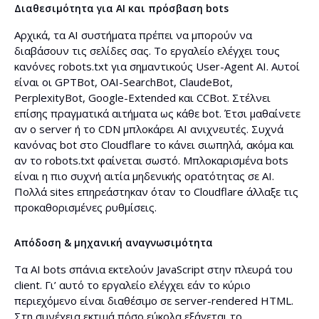
Διαθεσιμότητα για AI και πρόσβαση bots
Αρχικά, τα AI συστήματα πρέπει να μπορούν να
διαβάσουν τις σελίδες σας. Το εργαλείο ελέγχει τους
κανόνες robots.txt για σημαντικούς User-Agent AI. Αυτοί
είναι οι GPTBot, OAI-SearchBot, ClaudeBot,
PerplexityBot, Google-Extended και CCBot. Στέλνει
επίσης πραγματικά αιτήματα ως κάθε bot. Έτσι μαθαίνετε
αν ο server ή το CDN μπλοκάρει AI ανιχνευτές. Συχνά
κανόνας bot στο Cloudflare το κάνει σιωπηλά, ακόμα και
αν το robots.txt φαίνεται σωστό. Μπλοκαρισμένα bots
είναι η πιο συχνή αιτία μηδενικής ορατότητας σε AI.
Πολλά sites επηρεάστηκαν όταν το Cloudflare άλλαξε τις
προκαθορισμένες ρυθμίσεις.
Απόδοση & μηχανική αναγνωσιμότητα
Τα AI bots σπάνια εκτελούν JavaScript στην πλευρά του
client. Γι’ αυτό το εργαλείο ελέγχει εάν το κύριο
περιεχόμενο είναι διαθέσιμο σε server-rendered HTML.
Στη συνέχεια εκτιμά πόσο εύκολα εξάγεται το