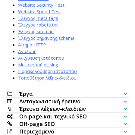
Website Security Test
Website Speed Test
Έλεγχος meta tags
Έλεγχος robots.txt
Έλεγχος sitemap
Έλεγχος σήμανσης schema
Αίτημα HTTP
Ανάλυση
Ανίχνευση ιστότοπου
Μετατροπή σε slug
Παρακολούθηση ιστότοπου
Τοποθέτηση λέξης-κλειδιού
Έργα
Ανταγωνιστική έρευνα
Λίστα ελέγχου SEO
Έρευνα λέξεων-κλειδιών
Έλεγχος ορατότητας ιστοσελίδας
On-page και τεχνικό SEO
Generator λέξεων-κλειδιών
Off-page SEO
SERP Analyzer
SEO Έλεγχος
Περιεχόμενο
Έλεγχος όγκου αναζήτησης σε παρτίδα
Έλεγχος backlinks