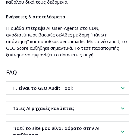
καθόλου δικά τους δεδομένα.
Ενέργειες & αποτελέσματα
Η ομάδα επέτρεψε AI User-Agents στο CDN,
αναδιατύπωσε βασικές σελίδες με δομή "πάνω η
απάντηση" και πρόσθεσε benchmarks. Με το νέο audit, το
GEO Score αυξήθηκε σημαντικά. Το τεστ παραπομπής
ξεκίνησε να εμφανίζει το domain ως πηγή.
FAQ
Τι είναι το GEO Audit Tool;
Είναι εργαλείο Generative Engine Optimization. Ελέγχει
Ποιες AI μηχανές καλύπτει;
πόσο ορατή είναι η ιστοσελίδα σας στις AI μηχανές
αναζήτησης. Παρέχει GEO Score με προτεραιοποίηση
συστάσεων.
Αξιολογεί σήματα για Google AI Overviews και AI Mode.
Γιατί το site μου είναι αόρατο στην AI
Περιλαμβάνει επίσης ChatGPT, Claude και Perplexity. Το
αναζήτηση;