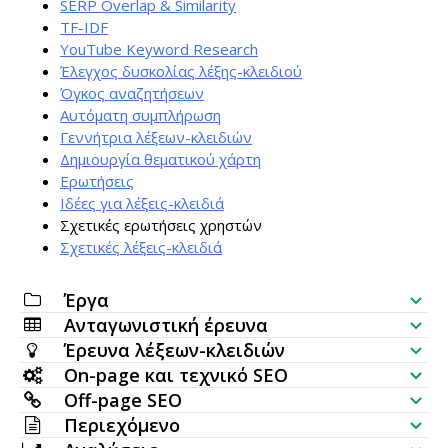
SERP Overlap & Similarity
TF-IDF
YouTube Keyword Research
Έλεγχος δυσκολίας λέξης-κλειδιού
Όγκος αναζητήσεων
Αυτόματη συμπλήρωση
Γεννήτρια λέξεων-κλειδιών
Δημιουργία θεματικού χάρτη
Ερωτήσεις
Ιδέες για λέξεις-κλειδιά
Σχετικές ερωτήσεις χρηστών
Σχετικές λέξεις-κλειδιά
Έργα
Ανταγωνιστική έρευνα
Λίστα ελέγχου SEO
Έρευνα λέξεων-κλειδιών
Έλεγχος ορατότητας ιστοσελίδας
On-page και τεχνικό SEO
Generator λέξεων-κλειδιών
Off-page SEO
SERP Analyzer
SEO Έλεγχος
Περιεχόμενο
Έλεγχος όγκου αναζήτησης σε παρτίδα
Έλεγχος backlinks