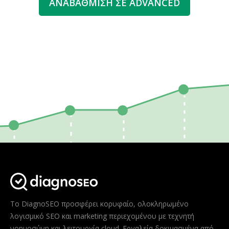
ΑΝΑΒΆΘΜΙΣΗ ΣΕ ADVANCED
Το DiagnoSEO προσφέρει κορυφαίο, ολοκληρωμένο
λογισμικό SEO και marketing περιεχομένου με τεχνητή
νοημοσύνη και λειτουργία cloud. Εργαλεία δοκιμασμένα από