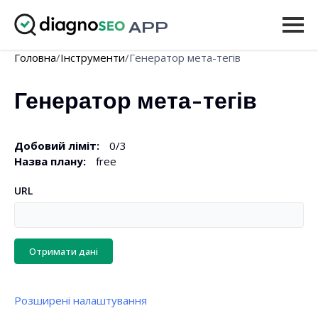
APP
Головна
/
Інструменти
/
Генератор мета-тегів
Інструменти
Генератор мета-тегів
Ціни
Ще
Добовий ліміт
:
0
/
3
Назва плану
:
free
Увійти
URL
ОНОВИТИ
Отримати дані
Розширені налаштування