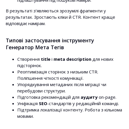
підлаштування під пошукові наміри.
В результаті з’являються зрозумілі фрагменти у
результатах. Зростають кліки й CTR. Контент краще
відповідає намірам.
Типові застосування інструменту
Генератор Мета Тегів
Створення
title
і
meta description
для нових
підсторінок.
Реоптимізація сторінок з низьким CTR.
Поліпшення чіткості комунікації.
Упорядкування метаданих після міграції чи
перебудови структури.
Підготовка рекомендацій для
аудиту
on-page.
Уніфікація
SEO
-стандартів у редакційній команді.
Підтримка локалізації контенту. Робота з кількома
мовами.