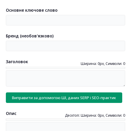
Мова вашої сторінки
Основне ключове слово
Визначити мову
Бренд
(
необов'язково
)
Мова перекладу
(
необов'язково
)
Заголовок
Ширина: 0px, Символи: 0
Вміст сторінки або вихідний код
(
необов'язково
)
Виправити за допомогою ШІ, даних SERP і SEO-практик
Опис
Десктоп: Ширина: 0px, Символи: 0