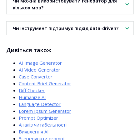
Чи можна використовувати генератор для
підбір ширини до стандартів результатів.
кількох мов?
Так. Доступні налаштування мови та визначення мови.
Чи інструмент підтримує підхід data-driven?
Переклад є опціональним.
Так. Генератор ґрунтує пропозиції на даних із
SERP
. Це
Дивіться також
підхід
data-driven
.
AI Image Generator
AI Video Generator
Case Converter
Content Brief Generator
Diff Checker
Humanize AI
Language Detector
Lorem Ipsum Generator
Prompt Optimizer
Аналіз читабельності
Виявлення AI
Згенерувати prompt