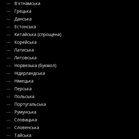
В'єтнамська
Грецька
Данська
Естонська
Китайська (спрощена)
Корейська
Латиська
Литовська
Норвезька (букмол)
Нідерландська
Німецька
Перська
Польська
Португальська
Румунська
Словацька
Словенська
Тайська