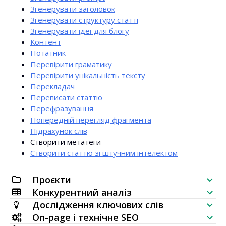
Згенерувати заголовок
Згенерувати структуру статті
Згенерувати ідеї для блогу
Контент
Нотатник
Перевірити граматику
Перевірити унікальність тексту
Перекладач
Переписати статтю
Перефразування
Попередній перегляд фрагмента
Підрахунок слів
Створити метатеги
Створити статтю зі штучним інтелектом
Проєкти
Конкурентний аналіз
SEO-чеклист
Дослідження ключових слів
Перевірка видимості сайту
On-page і технічне SEO
Генератор ключових слів