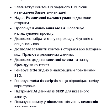
Завантажує контент із заданого
URL
після
натискання Завантажити дані.
Надає
Розширені налаштування
для мови
сторінки.
Пропонує
визначення мови
. Полегшує
налаштування проєкту.
Дозволяє вибрати мову перекладу. Функція є
опціональною.
Дозволяє вставити контент сторінки або вихідний
код. Працює з реальними даними.
Дозволяє додати
ключові слова
та назву
бренду
як контекст.
Генерує
title
згідно з найкращими практиками
SEO
.
Генерує
meta description
, що відповідає наміру
користувача.
Підтримує
AI
даними із
SERP
для вказаного
запиту.
Показує ширину у
пікселях
і кількість
символів
для десктопу.