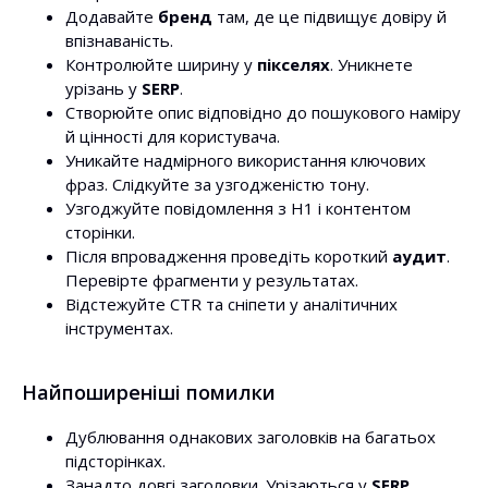
Додавайте
бренд
там, де це підвищує довіру й
впізнаваність.
Контролюйте ширину у
пікселях
. Уникнете
урізань у
SERP
.
Створюйте опис відповідно до пошукового наміру
й цінності для користувача.
Уникайте надмірного використання ключових
фраз. Слідкуйте за узгодженістю тону.
Узгоджуйте повідомлення з H1 і контентом
сторінки.
Після впровадження проведіть короткий
аудит
.
Перевірте фрагменти у результатах.
Відстежуйте CTR та сніпети у аналітичних
інструментах.
Найпоширеніші помилки
Дублювання однакових заголовків на багатьох
підсторінках.
Занадто довгі заголовки. Урізаються у
SERP
.