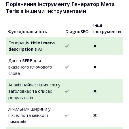
Порівняння інструменту Генератор Мета
Тегів з іншими інструментами
Інші
Функціональність
DiagnoSEO
інструменти
Генерація
title
і
meta
✅
❌
description
з AI
Дані з
SERP
для
вказаного ключового
✅
❌
слова
Аналіз найчастіших слів у
заголовках та описах
✅
❌
результатів
Лічильник ширини у
пікселях та кількості
✅
❌
символів