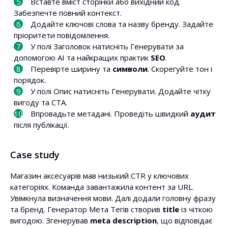
Вставте вміст сторінки або вихідний код.
Забезпечте повний контекст.
Додайте ключові слова та назву бренду. Задайте
пріоритети повідомлення.
У полі Заголовок натисніть Генерувати за
допомогою AI та найкращих практик
SEO
.
Перевірте ширину та
символи
. Скорегуйте тон і
порядок.
У полі Опис натисніть Генерувати. Додайте чітку
вигоду та CTA.
Впровадьте метадані. Проведіть швидкий
аудит
після публікації.
Case study
Магазин аксесуарів мав низький CTR у ключових
категоріях. Команда завантажила контент за URL.
Увімкнула визначення мови. Далі додали головну фразу
та бренд. Генератор Мета Тегів створив
title
із чіткою
вигодою. Згенерував
meta description
, що відповідає