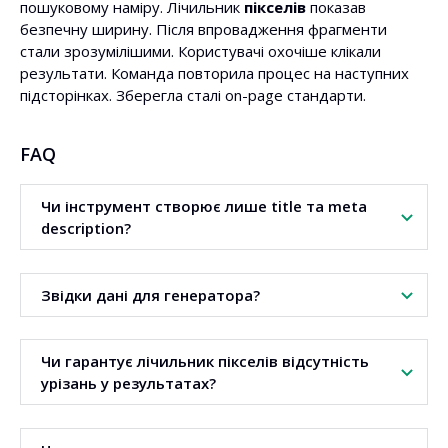
пошуковому наміру. Лічильник
пікселів
показав
безпечну ширину. Після впровадження фрагменти
стали зрозумілішими. Користувачі охочіше клікали
результати. Команда повторила процес на наступних
підсторінках. Зберегла сталі on-page стандарти.
FAQ
Чи інструмент створює лише title та meta
description?
Так. Генератор зосереджений на двох мета тегах.
Звідки дані для генератора?
Завдяки цьому вдосконалює повідомлення та
читабельність.
Інструмент використовує дані із
SERP
. Аналізує часто
Чи гарантує лічильник пікселів відсутність
вживані слова в заголовках і описах.
урізань у результатах?
Лічильник мінімізує ризик урізки фрагментів. Полегшує