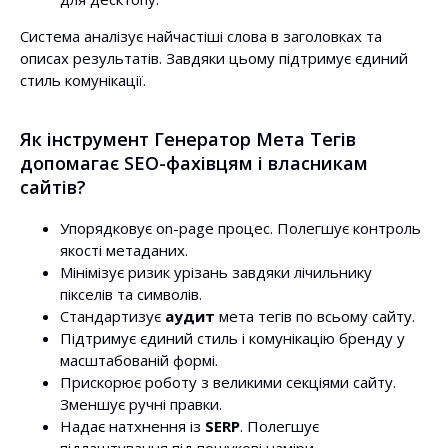
Система аналізує найчастіші слова в заголовках та
описах результатів. Завдяки цьому підтримує єдиний
стиль комунікації.
Як інструмент Генератор Мета Тегів
допомагає SEO-фахівцям і власникам
сайтів?
Упорядковує on-page процес. Полегшує контроль
якості метаданих.
Мінімізує ризик урізань завдяки лічильнику
пікселів та символів.
Стандартизує
аудит
мета тегів по всьому сайту.
Підтримує єдиний стиль і комунікацію бренду у
масштабованій формі.
Прискорює роботу з великими секціями сайту.
Зменшує ручні правки.
Надає натхнення із
SERP
. Полегшує