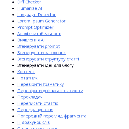
Diff Checker
Humanize AI
Language Detector
Lorem Ipsum Generator
Prompt Optimizer
Аналіз читабельності
Виявлення AI
Згенерувати prompt
Згенерувати заголовок
Згенерувати структуру статті
Згенерувати ідеї для блогу
Контент
Нотатник
Перевірити граматику
Перевірити унікальність тексту
Перекладач
Переписати статтю
Перефразування
Попередній перегляд фрагмента
Підрахунок слів
Створити метатеги