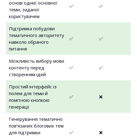
основі однієї основної
✅
✅
теми, заданої
користувачем
Підтримка побудови
тематичного авторитету
✅
✅
навколо обраного
питання
Можливість вибору мови
контенту перед
✅
✅
створенням ідей
Простий інтерфейс із
полем для теми й
✅
❌
помітною кнопкою
генерації
Генерування тематично
пов’язаних блогових тем
для підтримки
✅
❌