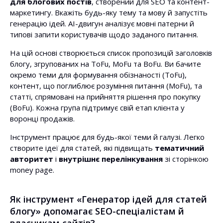
для блогових постів
, створений для SEO та контент-
маркетингу. Вкажіть будь-яку тему та мову й запустіть
генерацію ідей. AI-двигун аналізує мовні патерни й
типові запити користувачів щодо заданого питання.
На цій основі створюється список пропозицій заголовків
блогу, згрупованих на ToFu, MoFu та BoFu. Ви бачите
окремо теми для формування обізнаності (ToFu),
контент, що поглиблює розуміння питання (MoFu), та
статті, спрямовані на прийняття рішення про покупку
(BoFu). Кожна група підтримує свій етап клієнта у
воронці продажів.
Інструмент працює для будь-якої теми й галузі. Легко
створите ідеї для статей, які підвищать
тематичний
авторитет
і
внутрішнє перелінкування
зі сторінкою
money page.
Як інструмент «Генератор ідей для статей
блогу» допомагає SEO-спеціалістам й