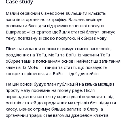
Case study
Малий сервісний бізнес хоче збільшити кількість
запитів із органічного трафіку. Власник вирішує
розвивати блог для підтримки основної послуги.
Відкриває «Генератор ідей для статей блогу», вписує
тему, пов’язану зі своєю послугою, й обирає мову.
Після натискання кнопки отримує список заголовків,
розділених на ToFu, MoFu та BoFu. Із частини ToFu
обирає теми з поясненням основ і найчастіші запитання
клієнтів. Із MoFu — гайди та статті, що показують
конкретні рішення, а з BoFu — ідеї для кейсів.
На цій основі будує план публікацій на кілька місяців і
просту мапу посилань на money page. Після
впровадження контенту користувачі переходять від
освітніх статей до продажних матеріалів без відчуття
хаосу. Бізнес отримує більше запитів із блогу, а
органічний трафік стає вагомим джерелом клієнтів.