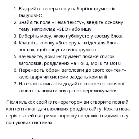
Відкрийте генератор у наборі інструментів
DiagnoSEO.
Знайдіть поле «Тема тексту», введіть основну
тему, наприклад «SEO» або іншу.
Виберіть мову, якою публікуєте у своєму блозі.
Клацніть кнопку «Згенерувати ідеї для блог-
постів», щоб запустити інструмент.
Зачекайте, доки інструмент покаже список
заголовків, розділених на ToFu, MoFu та BoFu.
Перенесіть обрані заголовки до свого контент-
календаря чи системи завдань компанії.
На етапі написання додайте конкретні ключові
слова і сплануйте внутрішнє перелінкування.
Після кількох сесій із генератором ви створите повний
контент-план для важливих розділів сайту. Кожна нова
серія статей підтримає воронку продажів і видимість у
пошукових системах.