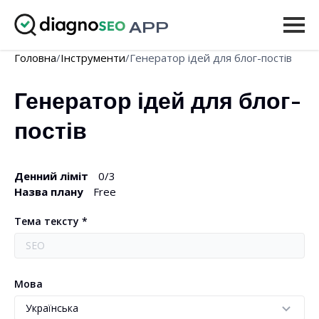
APP
Головна
/
Інструменти
/
Генератор ідей для блог-постів
Інструменти
Генератор ідей для блог-
Ціни
постів
Ще
Увійти
Денний ліміт
0
/3
Назва плану
Free
ОНОВИТИ
Тема тексту *
Мова