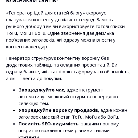
власникам сайтів?
«Генератор ідей для статей блогу» скорочує
планування контенту до кількох секунд. Замість
ручного добору тем ви використовуєте готові списки
ToFu, MoFu і BoFu. Одне звернення дає декілька
пов’язаних заголовків, які одразу можна внести у
контент-календар.
Генератор структурує контентну воронку без
додаткових таблиць та складних презентацій. Ви
одразу бачите, які статті мають формувати обізнаність,
а які — вести до покупки.
Заощаджуйте час
, адже інструмент
автоматизує мозковий штурм та попередню
селекцію тем.
Упорядкуйте воронку продажів
, адже кожен
заголовок має свій етап ToFu, MoFu або BoFu.
Посиліть SEO-видимість
, завдяки повному
покриттю важливої теми різними типами
контенту.