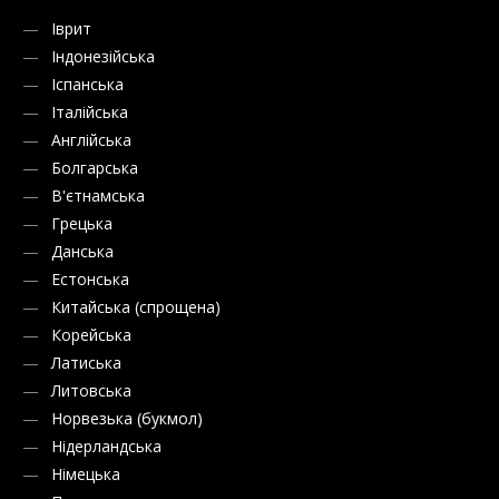
Іврит
Індонезійська
Іспанська
Італійська
Англійська
Болгарська
В'єтнамська
Грецька
Данська
Естонська
Китайська (спрощена)
Корейська
Латиська
Литовська
Норвезька (букмол)
Нідерландська
Німецька