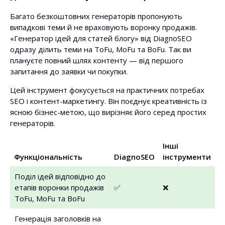
Багато безкоштовних генераторів пропонують
випадкові теми й не враховують воронку продажів.
«Генератор ідей для статей блогу» від DiagnoSEO
одразу ділить теми на ToFu, MoFu та BoFu. Так ви
плануєте повний шлях контенту — від першого
запитання до заявки чи покупки.
Цей інструмент фокусується на практичних потребах
SEO і контент-маркетингу. Він поєднує креативність із
ясною бізнес-метою, що вирізняє його серед простих
генераторів.
Інші
Функціональність
DiagnoSEO
інструменти
Поділ ідей відповідно до
етапів воронки продажів
✅
❌
ToFu, MoFu та BoFu
Генерація заголовків на